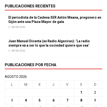
PUBLICACIONES RECIENTES
El periodista de la Cadena SER Antón Meana, pregonero en
Gijón ante una Plaza Mayor de gala
08/08/2026
Juan Manuel Dicenta (ex Radio Algeciras): ‘La radio
siempre va a ser lo que la sociedad quiere que sea’
08/08/2026
PUBLICACIONES POR FECHA
AGOSTO 2026
L
M
X
J
V
S
D
1
2
3
4
5
6
7
8
9