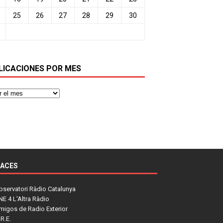
25
26
27
28
29
30
LICACIONES POR MES
LACES
bservatori Ràdio Catalunya
NE 4 L'Altra Ràdio
migos de Radio Exterior
R.E.