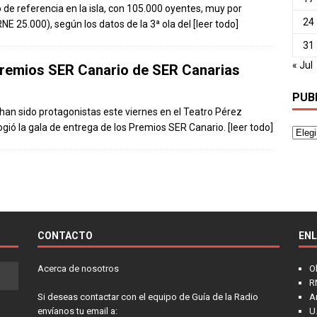
 de referencia en la isla, con 105.000 oyentes, muy por
24
E 25.000), según los datos de la 3ª ola del
[leer todo]
31
« Jul
I premios SER Canario de SER Canarias
PUB
o, han sido protagonistas este viernes en el Teatro Pérez
gió la gala de entrega de los Premios SER Canario.
[leer todo]
CONTACTO
EN
Acerca de nosotros
O
R
Si deseas contactar con el equipo de Guía de la Radio
A
envíanos tu email a:
U.