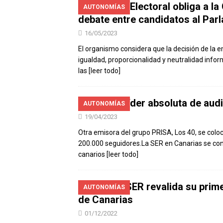
La Junta Electoral obliga a l
AUTONOMÍAS
debate entre candidatos al Par
16/05/2023
El organismo considera que la decisión de la em
igualdad, proporcionalidad y neutralidad infor
las
[leer todo]
La SER, líder absoluta de au
AUTONOMÍAS
19/04/2023
Otra emisora del grupo PRISA, Los 40, se coloca
200.000 seguidores.La SER en Canarias se cons
canarios
[leer todo]
Cadena SER revalida su prim
AUTONOMÍAS
de Canarias
01/12/2022