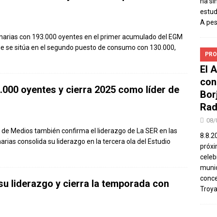
ha si
estud
A pe
Canarias con 193.000 oyentes en el primer acumulado del EGM
 se sitúa en el segundo puesto de consumo con 130.000,
PRO
El 
con
000 oyentes y cierra 2025 como líder de
Bor
Rad
08/
l de Medios también confirma el liderazgo de La SER en las
8.8.2
ias consolida su liderazgo en la tercera ola del Estudio
próxi
celeb
munic
conce
u liderazgo y cierra la temporada con
Troya