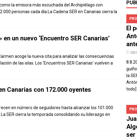
PUB
a como la emisora más escuchada del Archipiélago con
92.000 personas cada día.La Cadena SER en Canarias cierra la
PRO
El 
Ant
» en un nuevo ‘Encuentro SER Canarias’
ant
08/
 Carmen acoge la nueva cita para analizar las consecuencias
8.8.2
lación de las islas. Los ‘Encuentros SER Canarias’ vuelven a
guiño
la SE
Antón
en Canarias con 172.000 oyentes
todo]
recen en número de seguidores hasta alcanzar los 101.000
PRO
.La SER cierra la temporada consolidando su liderazgo en
Jua
Alg
ser