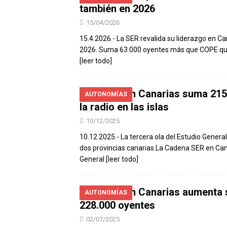
también en 2026
15/04/2026
15.4.2026.- La SER revalida su liderazgo en 
2026. Suma 63.000 oyentes más que COPE que
[leer todo]
La SER en Canarias suma 215.
AUTONOMÍAS
la radio en las islas
10/12/2025
10.12.2025.- La tercera ola del Estudio Genera
dos provincias canarias.La Cadena SER en Canar
General
[leer todo]
La SER en Canarias aumenta s
AUTONOMÍAS
228.000 oyentes
02/07/2025