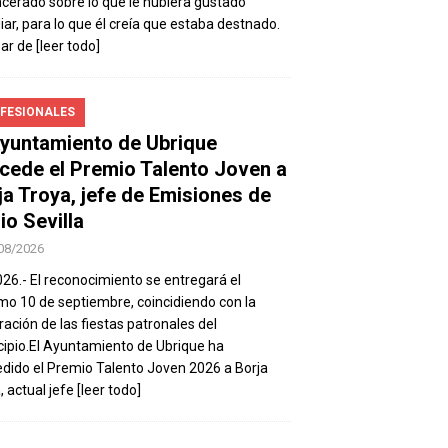
ncerado sobre lo que le hubiera gustado
iar, para lo que él creía que estaba destnado.
sar de
[leer todo]
FESIONALES
Ayuntamiento de Ubrique
cede el Premio Talento Joven a
ja Troya, jefe de Emisiones de
io Sevilla
08/2026
026.- El reconocimiento se entregará el
mo 10 de septiembre, coincidiendo con la
ración de las fiestas patronales del
ipio.El Ayuntamiento de Ubrique ha
dido el Premio Talento Joven 2026 a Borja
, actual jefe
[leer todo]