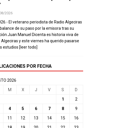
’
08/2026
026.- El veterano periodista de Radio Algeciras
balance de su paso por la emisora tras su
ación.Juan Manuel Dicenta es historia viva de
 Algeciras y este viernes ha querido pasarse
os estudios
[leer todo]
LICACIONES POR FECHA
TO 2026
M
X
J
V
S
D
1
2
4
5
6
7
8
9
11
12
13
14
15
16
18
19
20
21
22
23