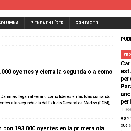
COLUMNA
PIENSA EN LÍDER
CONTACTO
PUB
PRO
Car
est
000 oyentes y cierra la segunda ola como
per
Par
año
Canarias llegan al verano como líderes en las Islas sumando
peri
entes a la segunda ola del Estudio General de Medios (EGM),
08/
8.8.2
que el
s con 193.000 oyentes en la primera ola