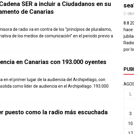
a Cadena SER a incluir a Ciudadanos en su
sea
lamento de Canarias
08/
8.8.2
isora de radio va en contra de los “principios de pluralismo,
hace 
mativa de los medios de comunicación” en el periodo previo a
jubil
Radio
por l
diencia en Canarias con 193.000 oyentes
PUB
 en el primer lugar de la audiencia del Archipiélago, con
AGOS
olida como líder de audiencia en el Archipiélago. 193.000
L
er puesto como la radio más escuchada
3
10
17