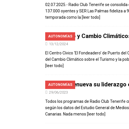
02.07.2025.- Radio Club Tenerife se consolid
137.000 oyentes y SER Las Palmas fideliza a 
temporada como la
[leer todo]
«Turismo y Cambio Climático
AUTONOMÍAS
13/12/2024
El Centro Cívico ‘El Fondeadero’ de Puerto del
del Cambio Climático sobre el Turismo y la pob
[leer todo]
La SER renueva su liderazgo 
AUTONOMÍAS
29/06/2023
Todos los programas de Radio Club Tenerife c
según los datos del Estudio General de Medios
Canarias. Nada menos
[leer todo]