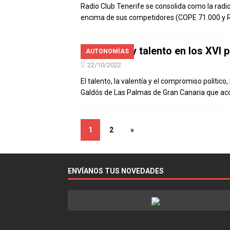
Radio Club Tenerife se consolida como la radio
encima de sus competidores (COPE 71.000 y RN
Valentía y talento en los XV
AUTONOMÍAS
22/10/2022
El talento, la valentía y el compromiso polític
Galdós de Las Palmas de Gran Canaria que aco
1
2
»
ENVÍANOS TUS NOVEDADES