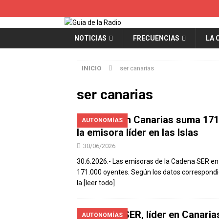
NOTICIAS
FRECUENCIAS
LA 
INICIO
ser canarias
ser canarias
La SER en Canarias suma 171.
AUTONOMÍAS
la emisora líder en las Islas
30/06/2026
30.6.2026.- Las emisoras de la Cadena SER en 
171.000 oyentes. Según los datos correspondi
la
[leer todo]
Cadena SER, líder en Canaria
AUTONOMÍAS