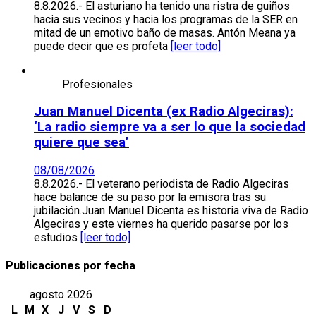
8.8.2026.- El asturiano ha tenido una ristra de guiños
hacia sus vecinos y hacia los programas de la SER en
mitad de un emotivo baño de masas. Antón Meana ya
puede decir que es profeta
[leer todo]
Profesionales
Juan Manuel Dicenta (ex Radio Algeciras):
‘La radio siempre va a ser lo que la sociedad
quiere que sea’
08/08/2026
8.8.2026.- El veterano periodista de Radio Algeciras
hace balance de su paso por la emisora tras su
jubilación.Juan Manuel Dicenta es historia viva de Radio
Algeciras y este viernes ha querido pasarse por los
estudios
[leer todo]
Publicaciones por fecha
agosto 2026
L
M
X
J
V
S
D