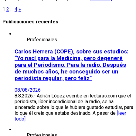
Paginación
1
2
…
4
»
de
Publicaciones recientes
entradas
Profesionales
Carlos Herrera (COPE), sobre sus estudios:
“Yo nací para la Medicina, pero degeneré
para el Periodismo. Para la radio. Después
de muchos años, he conseguido ser un
periodista regular, pero feliz”
08/08/2026
8.8.2026.- Adrián López escribe en lecturas.com que el
periodista, líder incondicional de la radio, se ha
sincerado sobre lo que le hubiera gustado estudiar, para
lo que él creía que estaba destnado. A pesar de
[leer
todo]
Profesionales