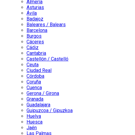
Almería
Asturias
Ávila
Badajoz
Baleares / Balears
Barcelona
Burgos
Cáceres
Cádiz
Cantabria
Castellón / Castelló
Ceuta
Ciudad Real
Córdoba
Coruña
Cuenca
Gerona / Girona
Granada
Guadalajara
Guipuzcoa / Gipuzkoa
Huelva
Huesca
Jaén
Las Palmas