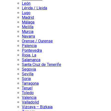
León
Lérida / Lleida
Lugo
Madrid
Málaga
Melilla
Murcia
Navarra
Orense / Ourense
Palencia
Pontevedra
Rioja, La
Salamanca
Santa Cruz de Tenerife
Segovia
Sevilla
Soria
Tarragona
Teruel
Toledo
Valencia
Valladolid
Vizcaya – Bizkaia