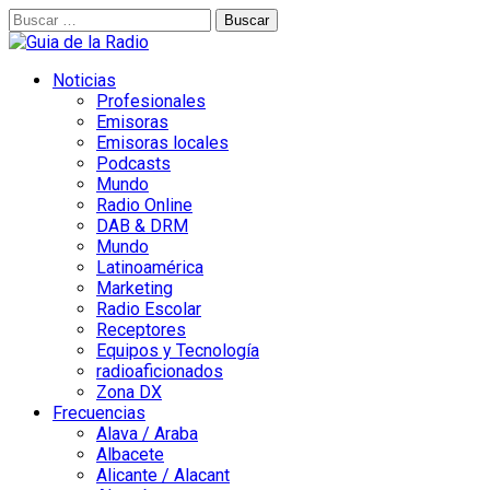
Buscar:
Noticias
Profesionales
Emisoras
Emisoras locales
Podcasts
Mundo
Radio Online
DAB & DRM
Mundo
Latinoamérica
Marketing
Radio Escolar
Receptores
Equipos y Tecnología
radioaficionados
Zona DX
Frecuencias
Alava / Araba
Albacete
Alicante / Alacant