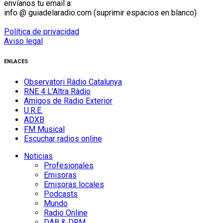
envíanos tu email a:
info @ guiadelaradio.com (suprimir espacios en blanco)
Política de privacidad
Aviso legal
ENLACES
Observatori Ràdio Catalunya
RNE 4 L'Altra Ràdio
Amigos de Radio Exterior
U.R.E.
ADXB
FM Musical
Escuchar radios online
Noticias
Profesionales
Emisoras
Emisoras locales
Podcasts
Mundo
Radio Online
DAB & DRM