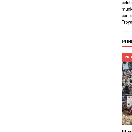
celeb
munic
conce
Troya
PUB
PRO
El 