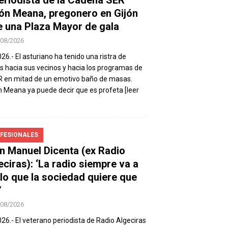
ón Meana, pregonero en Gijón
e una Plaza Mayor de gala
/08/2026
026.- El asturiano ha tenido una ristra de
s hacia sus vecinos y hacia los programas de
R en mitad de un emotivo baño de masas.
 Meana ya puede decir que es profeta
[leer
FESIONALES
n Manuel Dicenta (ex Radio
eciras): ‘La radio siempre va a
 lo que la sociedad quiere que
’
/08/2026
026.- El veterano periodista de Radio Algeciras