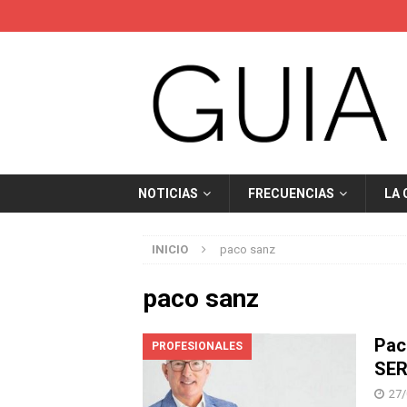
NOTICIAS
FRECUENCIAS
LA
INICIO
paco sanz
paco sanz
Pac
PROFESIONALES
SER
27/