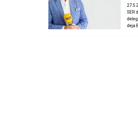
27.5.
SER d
deleg
deja