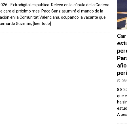
2026.- Extradigital.es publica: Relevo en la cúpula de la Cadena
e cara al próximo mes. Paco Sanz asumirá el mando de la
ación en la Comunitat Valenciana, ocupando la vacante que
 Bernardo Guzmán,
[leer todo]
Car
est
per
Par
año
peri
08
8.8.2
que el
ha si
estud
A pe