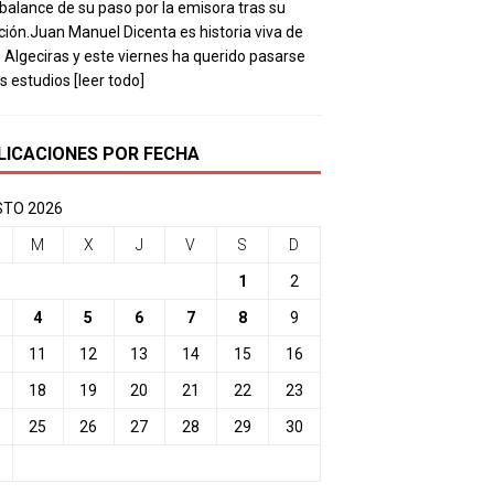
balance de su paso por la emisora tras su
ación.Juan Manuel Dicenta es historia viva de
 Algeciras y este viernes ha querido pasarse
os estudios
[leer todo]
LICACIONES POR FECHA
TO 2026
M
X
J
V
S
D
1
2
4
5
6
7
8
9
11
12
13
14
15
16
18
19
20
21
22
23
25
26
27
28
29
30