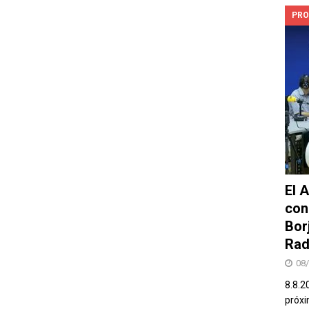
PRO
El 
con
Bor
Rad
08
8.8.2
próxi