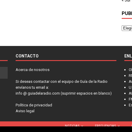
PUB
CONTACTO
EN
Acerca de nosotros
O
R
Si deseas contactar con el equipo de Guía de la Radio
A
envíanos tu email a:
U.
info @ guiadelaradio.com (suprimir espacios en blanco)
A
F
Política de privacidad
E
Aviso legal
NOTICIAS
FRECUENCIAS