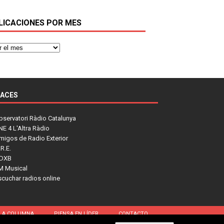
LICACIONES POR MES
LACES
bservatori Ràdio Catalunya
NE 4 L'Altra Ràdio
migos de Radio Exterior
R.E.
DXB
M Musical
scuchar radios online
LA COLUMNA
PIENSA EN LÍDER
CONTACTO