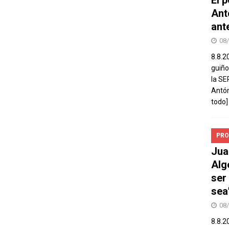
Ant
ant
08
8.8.2
guiño
la SE
Antón
todo]
PRO
Jua
Alg
ser
sea
08
8.8.2