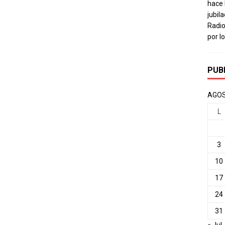
hace 
jubil
Radio
por l
PUB
AGOS
L
3
10
17
24
31
« Jul