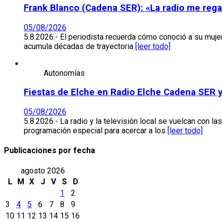
Frank Blanco (Cadena SER): «La radio me regal
05/08/2026
5.8.2026.- El periodista recuerda cómo conoció a su muje
acumula décadas de trayectoria
[leer todo]
Autonomías
Fiestas de Elche en Radio Elche Cadena SER y
05/08/2026
5.8.2026.- La radio y la televisión local se vuelcan con
programación especial para acercar a los
[leer todo]
Publicaciones por fecha
agosto 2026
L
M
X
J
V
S
D
1
2
3
4
5
6
7
8
9
10
11
12
13
14
15
16