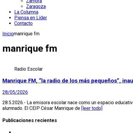
Zamora
Zaragoza
La Columna
Piensa en Líder
Contacto
Inicio
manrique fm
manrique fm
Radio Escolar
Manrique FM, “la radio de los más pequeños”, inau
28/05/2026
28.5.2026.- La emisora escolar nace como un espacio educativo p
alumnado. El CEIP César Manrique de
[leer todo]
Publicaciones recientes