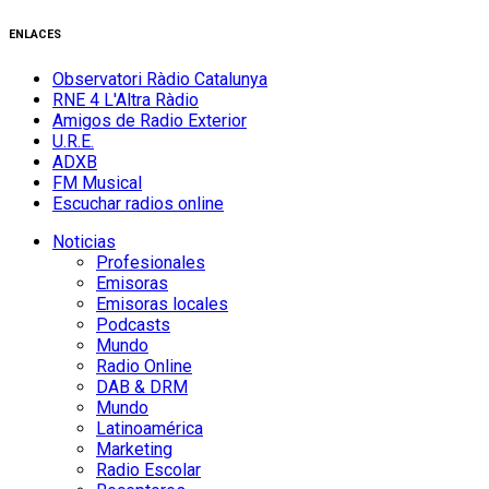
ENLACES
Observatori Ràdio Catalunya
RNE 4 L'Altra Ràdio
Amigos de Radio Exterior
U.R.E.
ADXB
FM Musical
Escuchar radios online
Noticias
Profesionales
Emisoras
Emisoras locales
Podcasts
Mundo
Radio Online
DAB & DRM
Mundo
Latinoamérica
Marketing
Radio Escolar