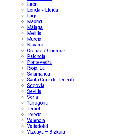
León
Lérida / Lleida
Lugo
Madrid
Málaga
Melilla
Murcia
Navarra
Orense / Ourense
Palencia
Pontevedra
Rioja, La
Salamanca
Santa Cruz de Tenerife
Segovia
Sevilla
Soria
Tarragona
Teruel
Toledo
Valencia
Valladolid
Vizcaya – Bizkaia