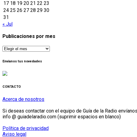
17
18
19
20
21
22
23
24
25
26
27
28
29
30
31
« Jul
Publicaciones por mes
Publicaciones
por
mes
Envíanos tus novedades
CONTACTO
Acerca de nosotros
Si deseas contactar con el equipo de Guía de la Radio envíanos 
info @ guiadelaradio.com (suprimir espacios en blanco)
Política de privacidad
Aviso legal