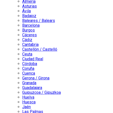
Almería
Asturias
Ávila
Badajoz
Baleares / Balears
Barcelona
Burgos
Cáceres
Cádiz
Cantabria
Castellón / Castelló
Ceuta
Ciudad Real
Córdoba
Coruña
Cuenca
Gerona / Girona
Granada
Guadalajara
Guipuzcoa / Gipuzkoa
Huelva
Huesca
Jaén
Las Palmas