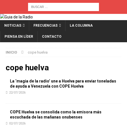
NOTICIAS
FRECUENCIAS
LA COLUMNA
PIENSA EN LÍDER
CONTACTO
INICIO
cope huelva
cope huelva
La ‘magia de la radio’ une a Huelva para enviar toneladas
de ayuda a Venezuela con COPE Huelva
22/07/2026
COPE Huelva se consolida como la emisora más
escuchada de las mañanas onubenses
02/07/2026