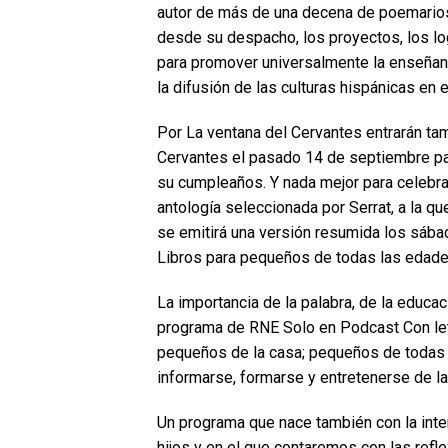
autor de más de una decena de poemarios 
desde su despacho, los proyectos, los log
para promover universalmente la enseñanza
la difusión de las culturas hispánicas en 
Por La ventana del Cervantes entrarán tam
Cervantes el pasado 14 de septiembre par
su cumpleaños. Y nada mejor para celebrar
antología seleccionada por Serrat, a la qu
se emitirá una versión resumida los sábad
Libros para pequeños de todas las edad
La importancia de la palabra, de la educac
programa de RNE Solo en Podcast Con let
pequeños de la casa; pequeños de todas l
informarse, formarse y entretenerse de la 
Un programa que nace también con la inten
hijos y en el que contaremos con las refl