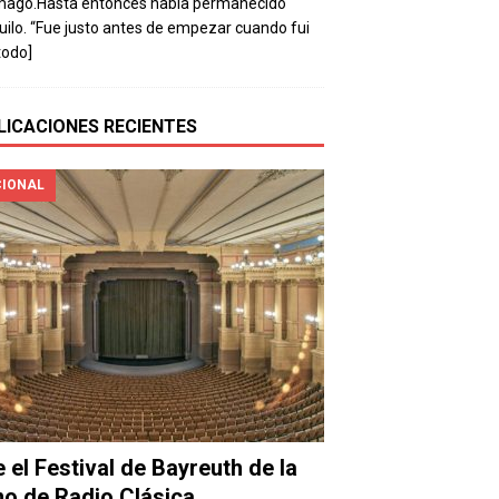
mago.Hasta entonces había permanecido
uilo. “Fue justo antes de empezar cuando fui
todo]
LICACIONES RECIENTES
IONAL
e el Festival de Bayreuth de la
o de Radio Clásica