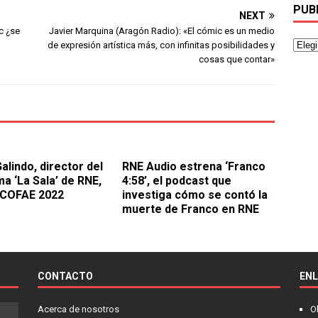
PUB
NEXT
c ¿se
Javier Marquina (Aragón Radio): «El cómic es un medio
de expresión artística más, con infinitas posibilidades y
cosas que contar»
alindo, director del
RNE Audio estrena ‘Franco
a ‘La Sala’ de RNE,
4:58’, el podcast que
 COFAE 2022
investiga cómo se contó la
muerte de Franco en RNE
CONTACTO
EN
Acerca de nosotros
O