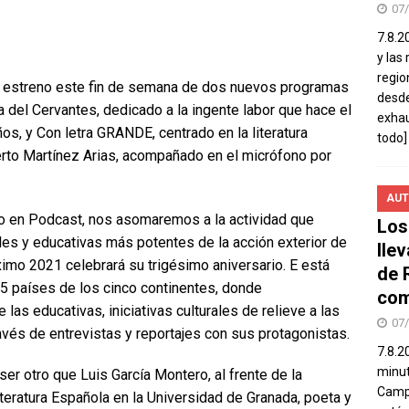
07
7.8.2
y las
regio
el estreno este fin de semana de dos nuevos programas
desde
 del Cervantes, dedicado a la ingente labor que hace el
exhau
os, y Con letra GRANDE, centrado en la literatura
todo]
lberto Martínez Arias, acompañado en el micrófono por
AUT
o en Podcast, nos asomaremos a la actividad que
Los
ales y educativas más potentes de la acción exterior de
lle
óximo 2021 celebrará su trigésimo aniversario. E está
de 
45 países de los cinco continentes, donde
com
as educativas, iniciativas culturales de relieve a las
07
vés de entrevistas y reportajes con sus protagonistas.
7.8.2
minut
ser otro que Luis García Montero, al frente de la
Campo
iteratura Española en la Universidad de Granada, poeta y