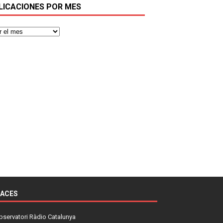
LICACIONES POR MES
LACES
bservatori Ràdio Catalunya