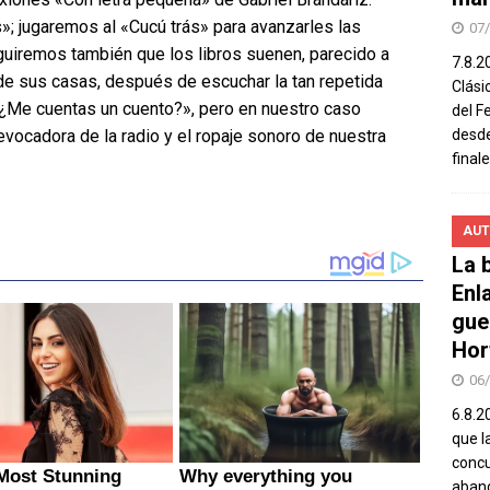
; jugaremos al «Cucú trás» para avanzarles las
07
eguiremos también que los libros suenen, parecido a
7.8.2
e sus casas, después de escuchar la tan repetida
Clási
¿Me cuentas un cuento?», pero en nuestro caso
del F
vocadora de la radio y el ropaje sonoro de nuestra
desde
final
AUT
La b
Enl
gue
Hor
06
6.8.2
que l
concu
aband