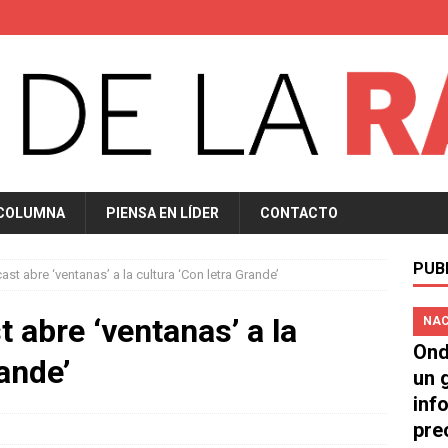
 COLUMNA
PIENSA EN LÍDER
CONTACTO
PUB
st abre ‘ventanas’ a la cultura ‘Con letra Grande’
 abre ‘ventanas’ a la
NAC
Ond
rande’
un 
inf
pre