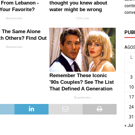
conti
conv
PUB
AGOS
L
3
10
17
24
31
« Jul