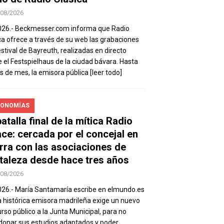
/08/2026
026.- Beckmesser.com informa que Radio
ca ofrece a través de su web las grabaciones
estival de Bayreuth, realizadas en directo
 el Festspielhaus de la ciudad bávara. Hasta
es de mes, la emisora pública
[leer todo]
ONOMÍAS
atalla final de la mítica Radio
ace: cercada por el concejal en
rra con las asociaciones de
taleza desde hace tres años
/08/2026
026.- María Santamaría escribe en elmundo.es
a histórica emisora madrileña exige un nuevo
rso público a la Junta Municipal, para no
onar sus estudios adaptados y poder