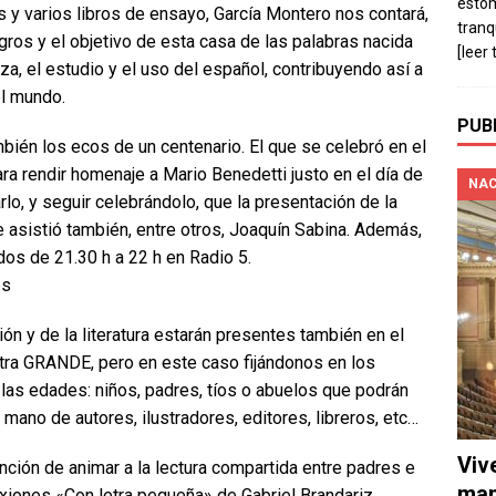
estó
y varios libros de ensayo, García Montero nos contará,
tranq
ros y el objetivo de esta casa de las palabras nacida
[leer 
, el estudio y el uso del español, contribuyendo así a
el mundo.
PUB
bién los ecos de un centenario. El que se celebró en el
a rendir homenaje a Mario Benedetti justo en el día de
NAC
lo, y seguir celebrándolo, que la presentación de la
e asistió también, entre otros, Joaquín Sabina. Además,
os de 21.30 h a 22 h en Radio 5.
es
ión y de la literatura estarán presentes también en el
ra GRANDE, pero en este caso fijándonos en los
as edades: niños, padres, tíos o abuelos que podrán
mano de autores, ilustradores, editores, libreros, etc…
Viv
ción de animar a la lectura compartida entre padres e
man
exiones «Con letra pequeña» de Gabriel Brandariz.