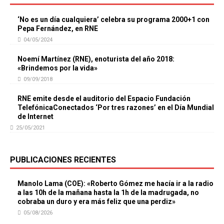
‘No es un día cualquiera’ celebra su programa 2000+1 con
Pepa Fernández, en RNE
04/05/2024
Noemí Martínez (RNE), enoturista del año 2018:
«Brindemos por la vida»
09/09/2018
RNE emite desde el auditorio del Espacio Fundación
TelefónicaConectados ‘Por tres razones’ en el Día Mundial
de Internet
25/05/2021
PUBLICACIONES RECIENTES
Manolo Lama (COE): «Roberto Gómez me hacía ir a la radio
a las 10h de la mañana hasta la 1h de la madrugada, no
cobraba un duro y era más feliz que una perdiz»
05/08/2026