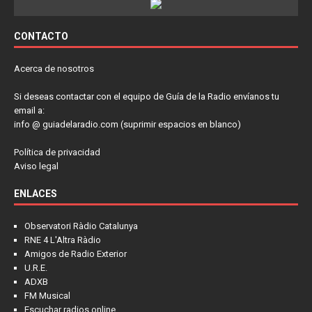
CONTACTO
Acerca de nosotros
Si deseas contactar con el equipo de Guía de la Radio envíanos tu
email a:
info @ guiadelaradio.com (suprimir espacios en blanco)
Política de privacidad
Aviso legal
ENLACES
Observatori Ràdio Catalunya
RNE 4 L'Altra Ràdio
Amigos de Radio Exterior
U.R.E.
ADXB
FM Musical
Escuchar radios online