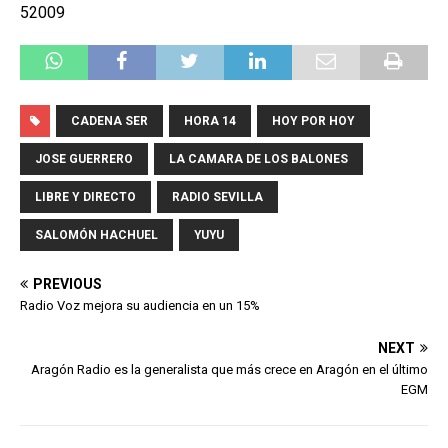
52009
CADENA SER
HORA 14
HOY POR HOY
JOSE GUERRERO
LA CAMARA DE LOS BALONES
LIBRE Y DIRECTO
RADIO SEVILLA
SALOMÓN HACHUEL
YUYU
PREVIOUS
Radio Voz mejora su audiencia en un 15%
NEXT
Aragón Radio es la generalista que más crece en Aragón en el último
EGM