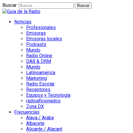
Buscar:
Noticias
Profesionales
Emisoras
Emisoras locales
Podcasts
Mundo
Radio Online
DAB & DRM
Mundo
Latinoamérica
Marketing
Radio Escolar
Receptores
Equipos y Tecnología
radioaficionados
Zona DX
Frecuencias
Alava / Araba
Albacete
Alicante / Alacant