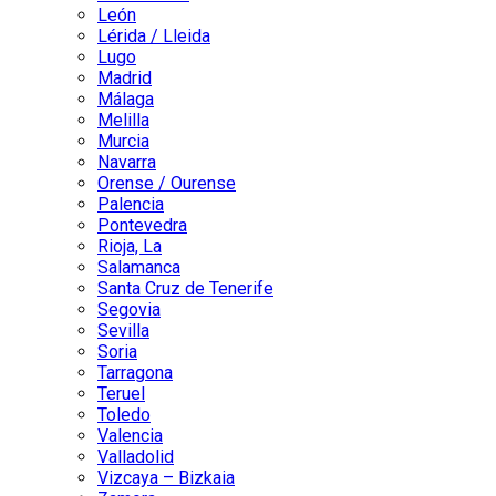
León
Lérida / Lleida
Lugo
Madrid
Málaga
Melilla
Murcia
Navarra
Orense / Ourense
Palencia
Pontevedra
Rioja, La
Salamanca
Santa Cruz de Tenerife
Segovia
Sevilla
Soria
Tarragona
Teruel
Toledo
Valencia
Valladolid
Vizcaya – Bizkaia