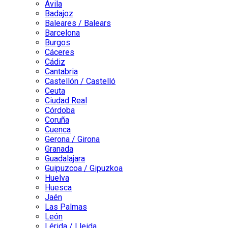
Ávila
Badajoz
Baleares / Balears
Barcelona
Burgos
Cáceres
Cádiz
Cantabria
Castellón / Castelló
Ceuta
Ciudad Real
Córdoba
Coruña
Cuenca
Gerona / Girona
Granada
Guadalajara
Guipuzcoa / Gipuzkoa
Huelva
Huesca
Jaén
Las Palmas
León
Lérida / Lleida