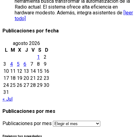
herramienta busca transformar la automatización de la
Radio actual. El sistema ofrece alta eficiencia en
hardware modesto. Además, integra asistentes de
[leer
todo]
Publicaciones por fecha
agosto 2026
L
M
X
J
V
S
D
1
2
3
4
5
6
7
8
9
10
11
12
13
14
15
16
17
18
19
20
21
22
23
24
25
26
27
28
29
30
31
« Jul
Publicaciones por mes
Publicaciones por mes
Envíanos tus novedades