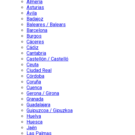
Almería
Asturias
Ávila
Badajoz
Baleares / Balears
Barcelona
Burgos
Cáceres
Cádiz
Cantabria
Castellón / Castelló
Ceuta
Ciudad Real
Córdoba
Coruña
Cuenca
Gerona / Girona
Granada
Guadalajara
Guipuzcoa / Gipuzkoa
Huelva
Huesca
Jaén
Las Palmas