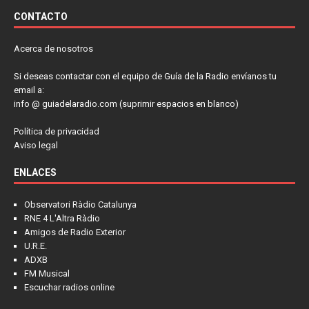
CONTACTO
Acerca de nosotros
Si deseas contactar con el equipo de Guía de la Radio envíanos tu
email a:
info @ guiadelaradio.com (suprimir espacios en blanco)
Política de privacidad
Aviso legal
ENLACES
Observatori Ràdio Catalunya
RNE 4 L'Altra Ràdio
Amigos de Radio Exterior
U.R.E.
ADXB
FM Musical
Escuchar radios online