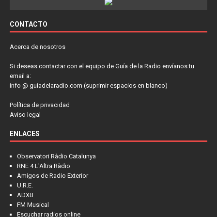
CONTACTO
Acerca de nosotros
Si deseas contactar con el equipo de Guía de la Radio envíanos tu
email a:
info @ guiadelaradio.com (suprimir espacios en blanco)
Política de privacidad
Aviso legal
ENLACES
Observatori Ràdio Catalunya
RNE 4 L'Altra Ràdio
Amigos de Radio Exterior
U.R.E.
ADXB
FM Musical
Escuchar radios online