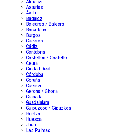
Almería
Asturias
Ávila
Badajoz
Baleares / Balears
Barcelona
Burgos
Cáceres
Cádiz
Cantabria
Castellón / Castelló
Ceuta
Ciudad Real
Córdoba
Coruña
Cuenca
Gerona / Girona
Granada
Guadalajara
Guipuzcoa / Gipuzkoa
Huelva
Huesca
Jaén
Las Palmas