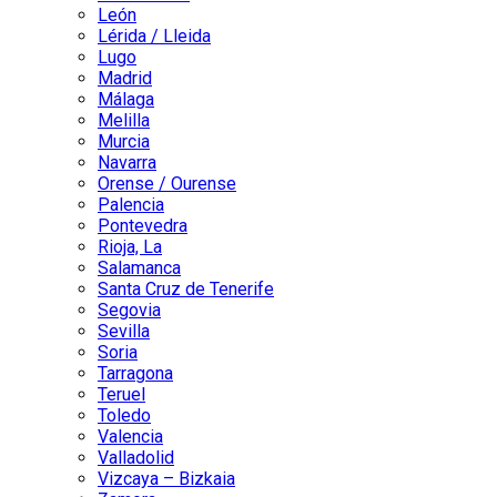
León
Lérida / Lleida
Lugo
Madrid
Málaga
Melilla
Murcia
Navarra
Orense / Ourense
Palencia
Pontevedra
Rioja, La
Salamanca
Santa Cruz de Tenerife
Segovia
Sevilla
Soria
Tarragona
Teruel
Toledo
Valencia
Valladolid
Vizcaya – Bizkaia