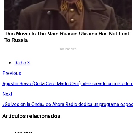
Radio 3
Previous
Agustín Bravo (Onda Cero Madrid Sur): «He creado un método 
Next
«Gelves en la Onda» de Ahora Radio dedica un programa especia
Artículos relacionados