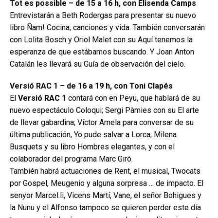
Tot es possible – de 15 a 16 h, con Elisenda Camps
Entrevistarán a Beth Rodergas para presentar su nuevo
libro Ñam! Cocina, canciones y vida. También conversarán
con Lolita Bosch y Oriol Malet con su Aquí tenemos la
esperanza de que estábamos buscando. Y Joan Anton
Catalán les llevará su Guía de observación del cielo.
Versió RAC 1 – de 16 a 19 h, con Toni Clapés
El
Versió RAC 1
contará con en Peyu, que hablará de su
nuevo espectáculo Coloqui; Sergi Pàmies con su El arte
de llevar gabardina; Víctor Amela para conversar de su
última publicación, Yo pude salvar a Lorca; Milena
Busquets y su libro Hombres elegantes, y con el
colaborador del programa Marc Giró.
También habrá actuaciones de Rent, el musical, Twocats
por Gospel, Meugenio y alguna sorpresa … de impacto. El
senyor Marcel.li, Vicens Martí, Vane, el señor Bohigues y
la Nunu y el Alfonso tampoco se quieren perder este día