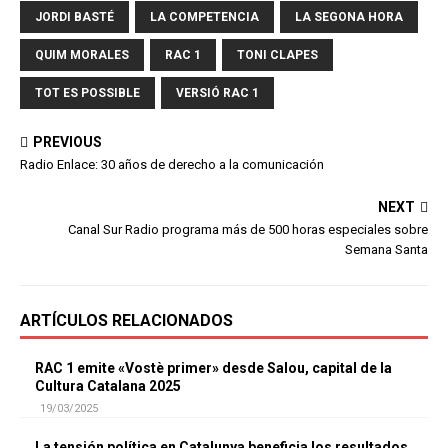
JORDI BASTÉ
LA COMPETENCIA
LA SEGONA HORA
QUIM MORALES
RAC 1
TONI CLAPES
TOT ES POSSIBLE
VERSIÓ RAC 1
PREVIOUS
Radio Enlace: 30 años de derecho a la comunicación
NEXT
Canal Sur Radio programa más de 500 horas especiales sobre
Semana Santa
ARTÍCULOS RELACIONADOS
RAC 1 emite «Vostè primer» desde Salou, capital de la
Cultura Catalana 2025
19/03/2025
La tensión política en Catalunya beneficia los resultados