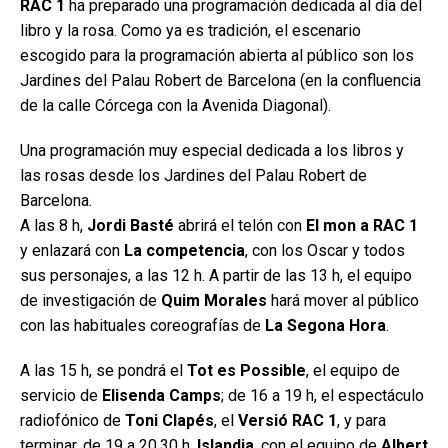
RAC 1
ha preparado una programación dedicada al día del
libro y la rosa. Como ya es tradición, el escenario
escogido para la programación abierta al público son los
Jardines del Palau Robert de Barcelona (en la confluencia
de la calle Córcega con la Avenida Diagonal).
Una programación muy especial dedicada a los libros y
las rosas desde los Jardines del Palau Robert de
Barcelona.
A las 8 h,
Jordi Basté
abrirá el telón con
El mon a RAC 1
y enlazará con
La competencia
, con los Oscar y todos
sus personajes, a las 12 h. A partir de las 13 h, el equipo
de investigación de
Quim Morales
hará mover al público
con las habituales coreografías de
La Segona Hora
.
A las 15 h, se pondrá el
Tot es Possible
, el equipo de
servicio de
Elisenda Camps
; de 16 a 19 h, el espectáculo
radiofónico de
Toni Clapés
, el
Versió RAC 1
, y para
terminar, de 19 a 20.30 h,
Islandia
, con el equipo de
Albert