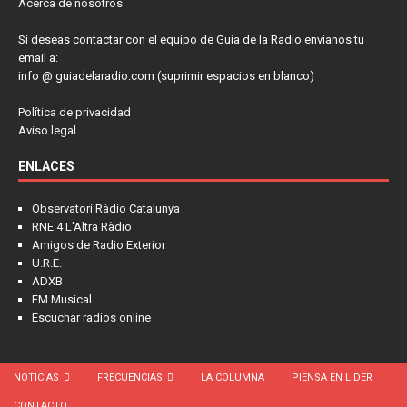
Acerca de nosotros
Si deseas contactar con el equipo de Guía de la Radio envíanos tu
email a:
info @ guiadelaradio.com (suprimir espacios en blanco)
Política de privacidad
Aviso legal
ENLACES
Observatori Ràdio Catalunya
RNE 4 L'Altra Ràdio
Amigos de Radio Exterior
U.R.E.
ADXB
FM Musical
Escuchar radios online
NOTICIAS
FRECUENCIAS
LA COLUMNA
PIENSA EN LÍDER
CONTACTO