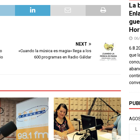
La b
Enl
gue
Hor
06
NEXT
6.8.2
to
«Cuando la música es magia» llega a los
que l
io
600 programas en Radio Gáldar
concu
aband
conti
conv
PUB
AGOS
L