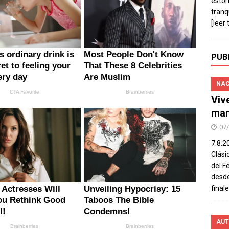
estó
tranq
[leer 
PUB
NAC
Viv
man
07
7.8.2
Clási
del F
desde
final
AUT