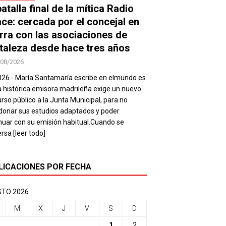
atalla final de la mítica Radio
ace: cercada por el concejal en
rra con las asociaciones de
taleza desde hace tres años
/08/2026
026.- María Santamaría escribe en elmundo.es
a histórica emisora madrileña exige un nuevo
rso público a la Junta Municipal, para no
onar sus estudios adaptados y poder
nuar con su emisión habitual.Cuando se
ersa
[leer todo]
LICACIONES POR FECHA
TO 2026
M
X
J
V
S
D
1
2