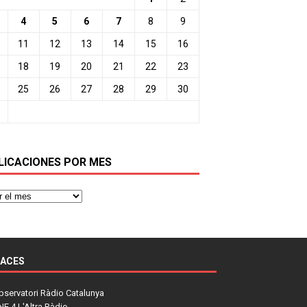
4
5
6
7
8
9
11
12
13
14
15
16
18
19
20
21
22
23
25
26
27
28
29
30
LICACIONES POR MES
LACES
bservatori Ràdio Catalunya
NE 4 L'Altra Ràdio