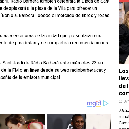
abril, Ràdio Barberà también celebrará la Diada de Sant
e desplazará a la plaza de la Vila para ofrecer un
‘Bon dia, Barberà!’ desde el mercado de libros y rosas
istas a escritoras de la ciudad que presentarán sus
 resto de paradistas y se compartirán recomendaciones
e Sant Jordi de Ràdio Barberà este miércoles 23 en
Los
.1 de la FM o en línea desde su web radiobarbera.cat y
ompañía de la emisora municipal.
lle
de 
com
07
7.8.2
minut
Campo