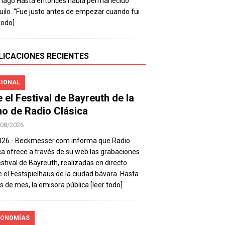
mago.Hasta entonces había permanecido
uilo. “Fue justo antes de empezar cuando fui
todo]
LICACIONES RECIENTES
IONAL
e el Festival de Bayreuth de la
o de Radio Clásica
/08/2026
026.- Beckmesser.com informa que Radio
ca ofrece a través de su web las grabaciones
estival de Bayreuth, realizadas en directo
 el Festspielhaus de la ciudad bávara. Hasta
es de mes, la emisora pública
[leer todo]
ONOMÍAS