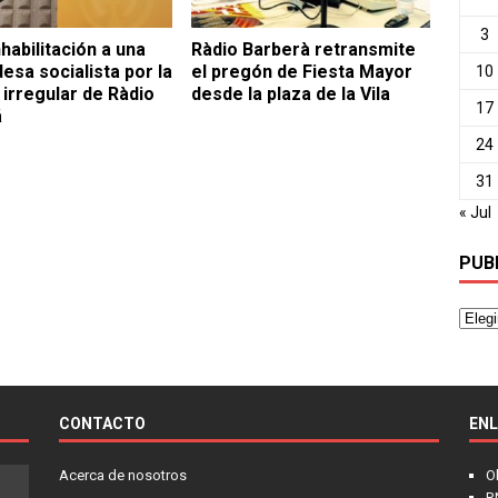
3
habilitación a una
Ràdio Barberà retransmite
esa socialista por la
el pregón de Fiesta Mayor
10
 irregular de Ràdio
desde la plaza de la Vila
17
á
24
31
« Jul
PUB
CONTACTO
EN
Acerca de nosotros
O
R