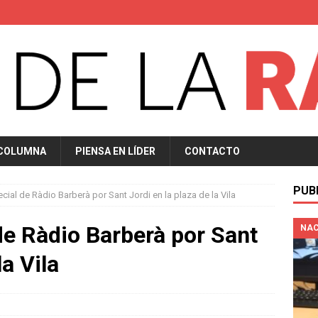
 COLUMNA
PIENSA EN LÍDER
CONTACTO
PUB
ial de Ràdio Barberà por Sant Jordi en la plaza de la Vila
e Ràdio Barberà por Sant
NAC
la Vila