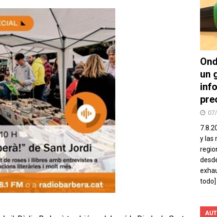
Ond
un 
inf
pre
07
7.8.2
y las
regio
desde
exhau
todo]
AUT