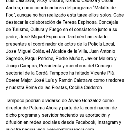
Luís Calatrava, Vicky Mestre, Manolo Cabeza y César
Andreu, como coordinadores del programa “Malalts de
Foc”, aunque no han realizado esta tarea ellos solos. Cabe
destacar la colaboración de Teresa Espinosa, Concejala
de Turismo, Cultura y Fuego en el consistorio junto a su
padre, José Miguel Espinosa. También han estado
presentes el coordinador de actos de la Policía Local,
Jose Miguel Colás, el Alcalde de la Villa, Juan Antonio
Sagredo, Paqui Periche, Pedro Muñoz, Javier Melero y
Juanjo Campos, Presidenta y miembros del Consejo
sectorial de la Cordà. Tampoco ha faltado Vicente Plà,
Coeter Major, José Luís y Ramón Calatrava como tiradores
y nuestra Reina de las Fiestas, Cecilia Calderon.
Tampoco podrían olvidarse de Álvaro González como
director de Paterna Ahora y parte de la coordinación de
dicho programa y servidor haciendo su aportación y
difusión en redes sociales desde Facebook, Instagram y
nuestra página web, www.paternaahora.com