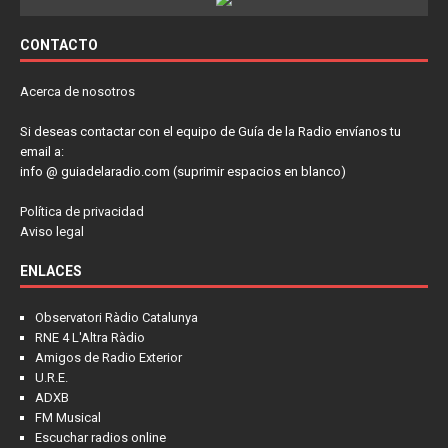
CONTACTO
Acerca de nosotros
Si deseas contactar con el equipo de Guía de la Radio envíanos tu
email a:
info @ guiadelaradio.com (suprimir espacios en blanco)
Política de privacidad
Aviso legal
ENLACES
Observatori Ràdio Catalunya
RNE 4 L'Altra Ràdio
Amigos de Radio Exterior
U.R.E.
ADXB
FM Musical
Escuchar radios online