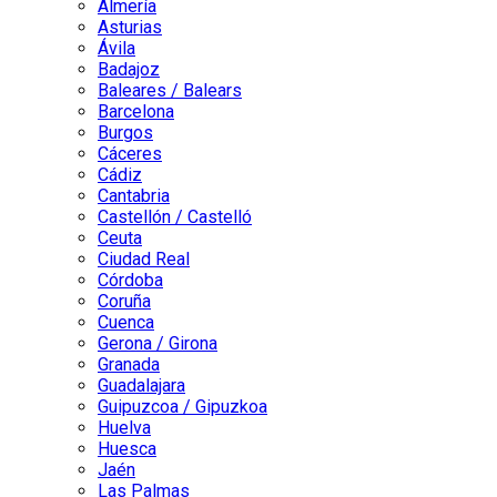
Almería
Asturias
Ávila
Badajoz
Baleares / Balears
Barcelona
Burgos
Cáceres
Cádiz
Cantabria
Castellón / Castelló
Ceuta
Ciudad Real
Córdoba
Coruña
Cuenca
Gerona / Girona
Granada
Guadalajara
Guipuzcoa / Gipuzkoa
Huelva
Huesca
Jaén
Las Palmas