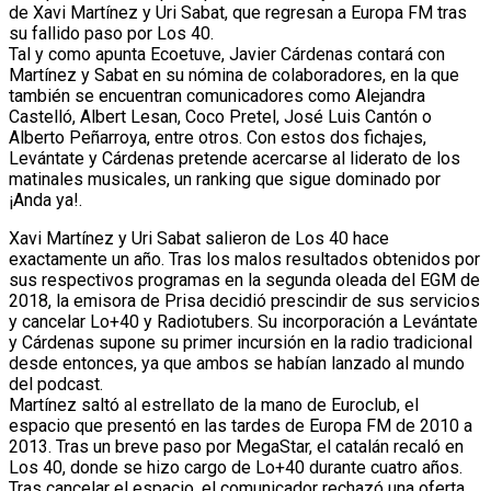
de Xavi Martínez y Uri Sabat, que regresan a Europa FM tras
su fallido paso por Los 40.
Tal y como apunta Ecoetuve, Javier Cárdenas contará con
Martínez y Sabat en su nómina de colaboradores, en la que
también se encuentran comunicadores como Alejandra
Castelló, Albert Lesan, Coco Pretel, José Luis Cantón o
Alberto Peñarroya, entre otros. Con estos dos fichajes,
Levántate y Cárdenas pretende acercarse al liderato de los
matinales musicales, un ranking que sigue dominado por
¡Anda ya!.
Xavi Martínez y Uri Sabat salieron de Los 40 hace
exactamente un año. Tras los malos resultados obtenidos por
sus respectivos programas en la segunda oleada del EGM de
2018, la emisora de Prisa decidió prescindir de sus servicios
y cancelar Lo+40 y Radiotubers. Su incorporación a Levántate
y Cárdenas supone su primer incursión en la radio tradicional
desde entonces, ya que ambos se habían lanzado al mundo
del podcast.
Martínez saltó al estrellato de la mano de Euroclub, el
espacio que presentó en las tardes de Europa FM de 2010 a
2013. Tras un breve paso por MegaStar, el catalán recaló en
Los 40, donde se hizo cargo de Lo+40 durante cuatro años.
Tras cancelar el espacio, el comunicador rechazó una oferta