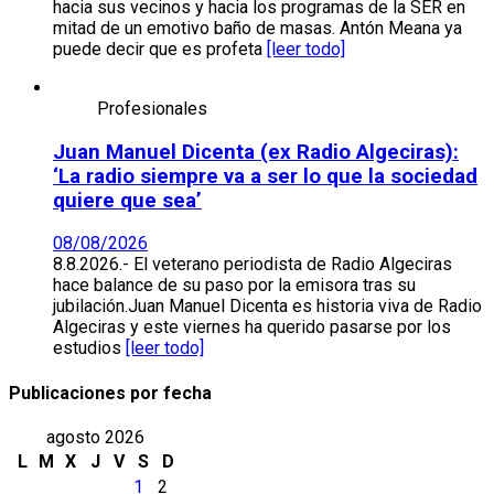
hacia sus vecinos y hacia los programas de la SER en
mitad de un emotivo baño de masas. Antón Meana ya
puede decir que es profeta
[leer todo]
Profesionales
Juan Manuel Dicenta (ex Radio Algeciras):
‘La radio siempre va a ser lo que la sociedad
quiere que sea’
08/08/2026
8.8.2026.- El veterano periodista de Radio Algeciras
hace balance de su paso por la emisora tras su
jubilación.Juan Manuel Dicenta es historia viva de Radio
Algeciras y este viernes ha querido pasarse por los
estudios
[leer todo]
Publicaciones por fecha
agosto 2026
L
M
X
J
V
S
D
1
2