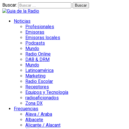
Buscar:
Noticias
Profesionales
Emisoras
Emisoras locales
Podcasts
Mundo
Radio Online
DAB & DRM
Mundo
Latinoamérica
Marketing
Radio Escolar
Receptores
Equipos y Tecnología
radioaficionados
Zona DX
Frecuencias
Alava / Araba
Albacete
Alicante / Alacant