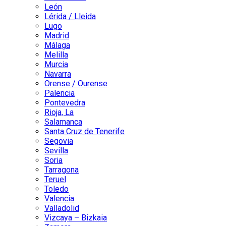
León
Lérida / Lleida
Lugo
Madrid
Málaga
Melilla
Murcia
Navarra
Orense / Ourense
Palencia
Pontevedra
Rioja, La
Salamanca
Santa Cruz de Tenerife
Segovia
Sevilla
Soria
Tarragona
Teruel
Toledo
Valencia
Valladolid
Vizcaya – Bizkaia