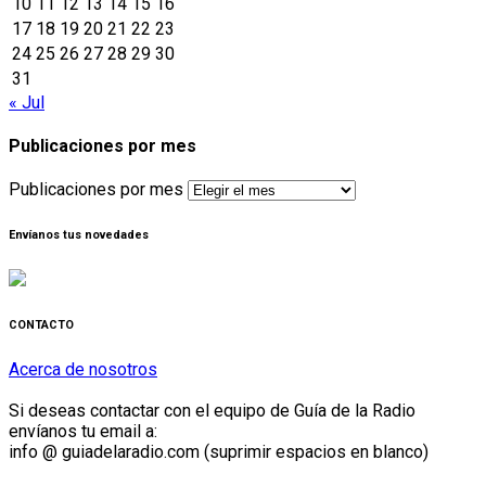
10
11
12
13
14
15
16
17
18
19
20
21
22
23
24
25
26
27
28
29
30
31
« Jul
Publicaciones por mes
Publicaciones por mes
Envíanos tus novedades
CONTACTO
Acerca de nosotros
Si deseas contactar con el equipo de Guía de la Radio
envíanos tu email a:
info @ guiadelaradio.com (suprimir espacios en blanco)