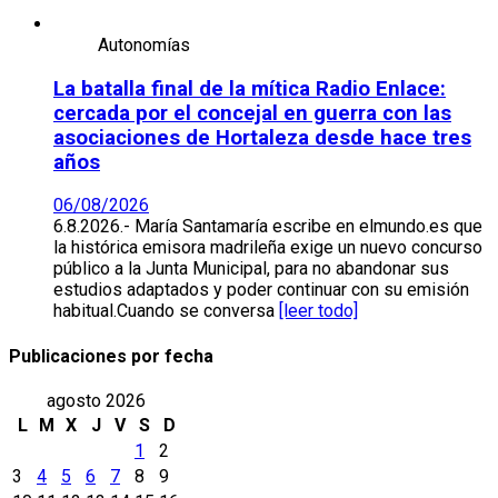
Autonomías
La batalla final de la mítica Radio Enlace:
cercada por el concejal en guerra con las
asociaciones de Hortaleza desde hace tres
años
06/08/2026
6.8.2026.- María Santamaría escribe en elmundo.es que
la histórica emisora madrileña exige un nuevo concurso
público a la Junta Municipal, para no abandonar sus
estudios adaptados y poder continuar con su emisión
habitual.Cuando se conversa
[leer todo]
Publicaciones por fecha
agosto 2026
L
M
X
J
V
S
D
1
2
3
4
5
6
7
8
9