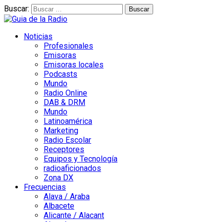
Buscar:
Noticias
Profesionales
Emisoras
Emisoras locales
Podcasts
Mundo
Radio Online
DAB & DRM
Mundo
Latinoamérica
Marketing
Radio Escolar
Receptores
Equipos y Tecnología
radioaficionados
Zona DX
Frecuencias
Alava / Araba
Albacete
Alicante / Alacant