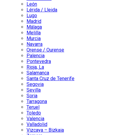
León
Lérida / Lleida
Lugo
Madrid
Málaga
Melilla
Murcia
Navarra
Orense / Ourense
Palencia
Pontevedra
Rioja, La
Salamanca
Santa Cruz de Tenerife
Segovia
Sevilla
Soria
Tarragona
Teruel
Toledo
Valencia
Valladolid
Vizcaya – Bizkaia