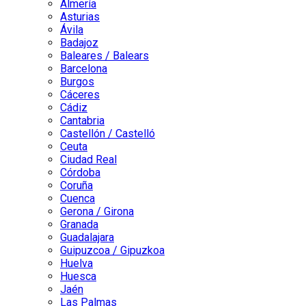
Almería
Asturias
Ávila
Badajoz
Baleares / Balears
Barcelona
Burgos
Cáceres
Cádiz
Cantabria
Castellón / Castelló
Ceuta
Ciudad Real
Córdoba
Coruña
Cuenca
Gerona / Girona
Granada
Guadalajara
Guipuzcoa / Gipuzkoa
Huelva
Huesca
Jaén
Las Palmas