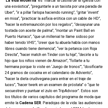
‘La Vida Moderna’
es “marcar la casilla de la Iglesia con
una esvástica”, “preguntarle a un taxista por una parada de
Uber”, “ir a pillar farlopa haciendo running”, “gritar ‘invent’
en misa”, “practicar la asfixia erótica con un cable de HD”,
“hacer la extremaunción por los regalos”, “desayunar una
tostada con aceite de palma”, “montar un Paint Ball en
Puerto Hurraco”, “que un millenial te llame sidoso por
haber tenido VHS”, “creer que tu abuela habla con manos
libres cuando tiene demencia”, “ver la petanca con Roja
Directa”, “hacer match en Tinder con tu hija”, “decirle a tu
hijo que los niños vienen de Amazon”, “follarte a tu
hermana porque lo viste en ‘Juego de tronos’”, “dosificarte
24 gramos de cocaína en el calendario de Adviento”,
“hacer la dieta crudivegana para entrar en el traje de
luces”, “hacer twerk en un examen de próstata” o “que te
secuestren y puntuar el zulo en TripAdvisor”. Estos son
los títulos de varios capítulos del programa de moda que
emite la
Cadena SER
. Paradojas de la vida: las audiencias