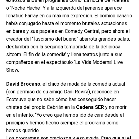
exitosos años en programas como ‘La noche de Fuentes’
o ‘Noche Hache’. Y a la izquierda del jienense aparece
Ignatius Farray en su máxima expresión. El cómico canario
había conjugado hasta el momento brutales actuaciones
en bares y sus papeles en Comedy Central, pero ahora el
creador del “fascismo del bueno” abarrota grandes salas,
deslumbra con la segunda temporada de la deliciosa
sitcom ‘El fin de la comedia’ y llena teatros junto a sus
compañeros en el espectáculo ‘La Vida Moderna’ Live
Show.
David Brocano
, el chico de moda de la comedia actual
(con permiso de su amigo Dani Rovira), reconoce en
Ecoteuve que no sabe cómo han conseguido hacer
chistes del propio Cebrián en la
Cadena SER
y no morir
en el intento: “Yo creo que hemos ido de cara desde el
principio y hemos hecho siempre el programa como
hemos querido.
Los programas son graciosos y eso ayuda. Creo que si el