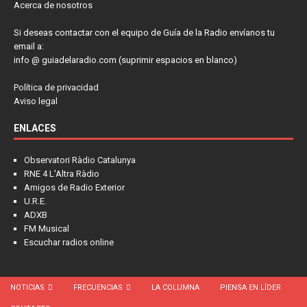
Acerca de nosotros
Si deseas contactar con el equipo de Guía de la Radio envíanos tu
email a:
info @ guiadelaradio.com (suprimir espacios en blanco)
Política de privacidad
Aviso legal
ENLACES
Observatori Ràdio Catalunya
RNE 4 L'Altra Ràdio
Amigos de Radio Exterior
U.R.E.
ADXB
FM Musical
Escuchar radios online
NOTICIAS
FRECUENCIAS
LA COLUMNA
PIENSA EN LÍDER