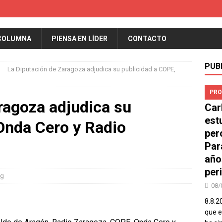
COLUMNA
PIENSA EN LÍDER
CONTACTO
PUB
La Diputación de Zaragoza adjudica su publicidad a COPE,
PRO
ragoza adjudica su
Car
est
Onda Cero y Radio
per
Par
año
peri
ng
08/
8.8.2
que el