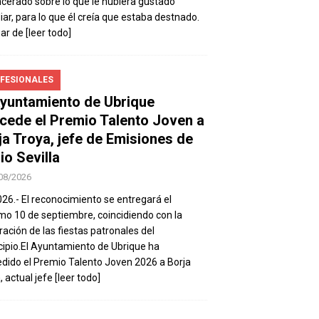
ncerado sobre lo que le hubiera gustado
iar, para lo que él creía que estaba destnado.
sar de
[leer todo]
FESIONALES
Ayuntamiento de Ubrique
cede el Premio Talento Joven a
ja Troya, jefe de Emisiones de
io Sevilla
08/2026
026.- El reconocimiento se entregará el
mo 10 de septiembre, coincidiendo con la
ración de las fiestas patronales del
ipio.El Ayuntamiento de Ubrique ha
dido el Premio Talento Joven 2026 a Borja
, actual jefe
[leer todo]