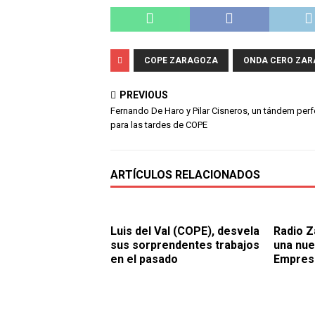
COPE ZARAGOZA
ONDA CERO ZA
PREVIOUS
Fernando De Haro y Pilar Cisneros, un tándem per
para las tardes de COPE
ARTÍCULOS RELACIONADOS
Luis del Val (COPE), desvela
Radio Z
sus sorprendentes trabajos
una nue
en el pasado
Empres