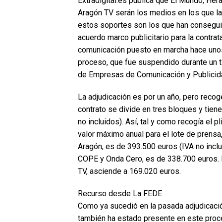
Extradigital.es publica que El Mundo, He
Aragón TV serán los medios en los que la 
estos soportes son los que han conseguid
acuerdo marco publicitario para la contr
comunicación puesto en marcha hace uno
proceso, que fue suspendido durante un t
de Empresas de Comunicación y Publicid
La adjudicación es por un año, pero recoge
contrato se divide en tres bloques y tie
no incluidos). Así, tal y como recogía el p
valor máximo anual para el lote de prensa
Aragón, es de 393.500 euros (IVA no inclu
COPE y Onda Cero, es de 338.700 euros. Po
TV, asciende a 169.020 euros.
Recurso desde La FEDE
Como ya sucedió en la pasada adjudicación
también ha estado presente en este proce