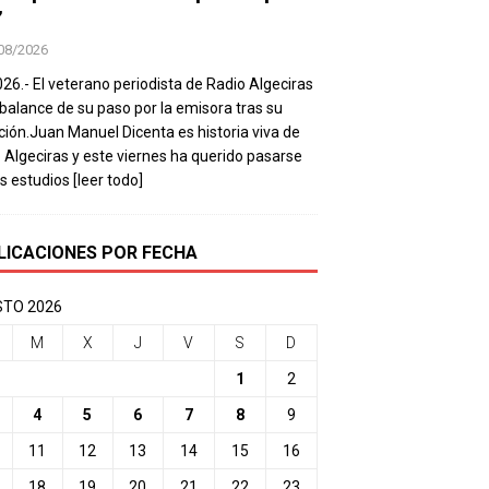
’
08/2026
026.- El veterano periodista de Radio Algeciras
balance de su paso por la emisora tras su
ación.Juan Manuel Dicenta es historia viva de
 Algeciras y este viernes ha querido pasarse
os estudios
[leer todo]
LICACIONES POR FECHA
TO 2026
M
X
J
V
S
D
1
2
4
5
6
7
8
9
11
12
13
14
15
16
18
19
20
21
22
23