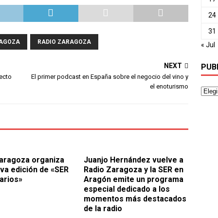
24
31
RAGOZA
RADIO ZARAGOZA
« Jul
NEXT
PUB
fecto
El primer podcast en España sobre el negocio del vino y
el enoturismo
aragoza organiza
Juanjo Hernández vuelve a
va edición de «SER
Radio Zaragoza y la SER en
arios»
Aragón emite un programa
especial dedicado a los
momentos más destacados
de la radio