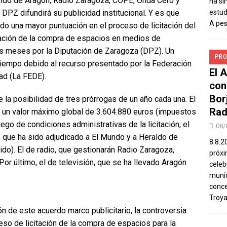
raldo de Aragón, Radio Zaragoza, COPE, Onda Cero y
ha si
DPZ difundirá su publicidad institucional. Y es que
estud
A pe
o una mayor puntuación en el proceso de licitación del
atación de la compra de espacios en medios de
s meses por la Diputación de Zaragoza (DPZ). Un
PRO
iempo debido al recurso presentado por la Federación
El 
ad (La FEDE).
con
Bor
 la posibilidad de tres prórrogas de un año cada una. El
Rad
ne un valor máximo global de 3.604.880 euros (impuestos
liego de condiciones administrativas de la licitación, el
08/
, que ha sido adjudicado a El Mundo y a Heraldo de
8.8.2
ido). El de radio, que gestionarán Radio Zaragoza,
próxi
r último, el de televisión, que se ha llevado Aragón
celeb
munic
conce
Troya
 de este acuerdo marco publicitario, la controversia
so de licitación de la compra de espacios para la