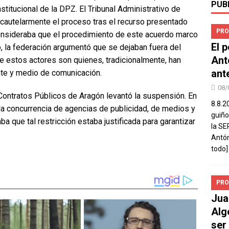
PUB
titucional de la DPZ. El Tribunal Administrativo de
cautelarmente el proceso tras el recurso presentado
PRO
onsideraba que el procedimiento de este acuerdo marco
El 
o, la federación argumentó que se dejaban fuera del
Ant
 estos actores son quienes, tradicionalmente, han
ant
ante y medio de comunicación.
08/
 Contratos Públicos de Aragón levantó la suspensión. En
8.8.2
la concurrencia de agencias de publicidad, de medios y
guiño
a que tal restricción estaba justificada para garantizar
la SE
Antón
todo]
PRO
Jua
Alg
ser