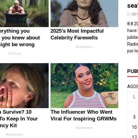
sea
08/
8.8.2
hace 
jubil
Radio
por l
PUB
AGOS
L
3
10
17