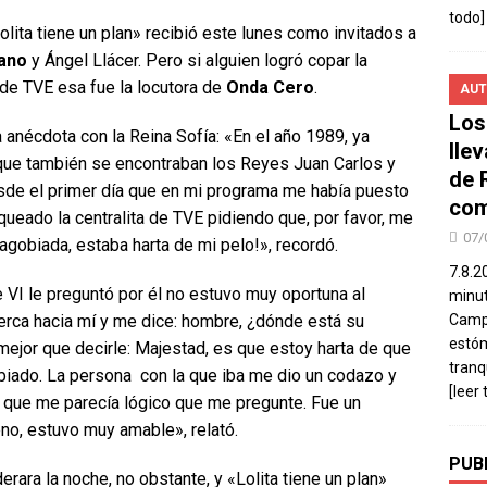
todo]
lita tiene un plan» recibió este lunes como invitados a
Cano
y Ángel Llácer. Pero si alguien logró copar la
1 de TVE esa fue la locutora de
Onda Cero
.
AUT
Los
anécdota con la Reina Sofía: «En el año 1989, ya
lle
a que también se encontraban los Reyes Juan Carlos y
de 
sde el primer día que en mi programa me había puesto
com
oqueado la centralita de TVE pidiendo que, por favor, me
07/
 agobiada, estaba harta de mi pelo!», recordó.
7.8.2
 VI le preguntó por él no estuvo muy oportuna al
minut
cerca hacia mí y me dice: hombre, ¿dónde está su
Campo
estó
jor que decirle: Majestad, es que estoy harta de que
tranq
biado. La persona con la que iba me dio un codazo y
[leer 
, que me parecía lógico que me pregunte. Fue un
o, estuvo muy amable», relató.
PUB
erara la noche, no obstante, y «Lolita tiene un plan»