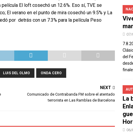
película El loft cosechó un 12.6%. Eso sí, TVE se
NAC
o; El verano en el punto de mira cosechó un 9.5% y La
Viv
uedó por detrás con un 7.3% para la película Peso
man
07/
7.8.2
Clási
del F
desde
final
LUIS DEL OLMO
ONDA CERO
NEXT
AUT
e
Comunicado de Contrabanda FM sobre el atentado
La b
terrorista en Las Ramblas de Barcelona
Enl
gue
Hor
06/