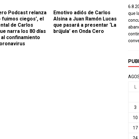
6.8.2
ro Podcast relanza
Emotivo adiós de Carlos
que l
 fuimos ciegos’, el
Alsina a Juan Ramón Lucas
concu
tal de Carlos
que pasará a presentar ‘La
aband
ue narra los 80 días
brújula’ en Onda Cero
conti
 al confinamiento
conv
coronavirus
PUB
AGOS
L
3
10
17
24