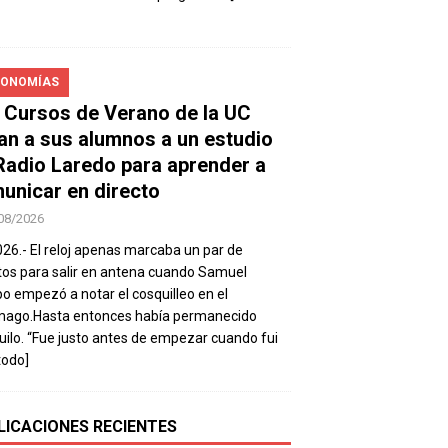
ONOMÍAS
 Cursos de Verano de la UC
van a sus alumnos a un estudio
Radio Laredo para aprender a
unicar en directo
08/2026
026.- El reloj apenas marcaba un par de
os para salir en antena cuando Samuel
 empezó a notar el cosquilleo en el
mago.Hasta entonces había permanecido
uilo. “Fue justo antes de empezar cuando fui
todo]
LICACIONES RECIENTES