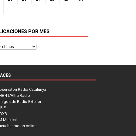
LICACIONES POR MES
LACES
bservatori Ràdio Catalunya
NE 4 L'Altra Ràdio
migos de Radio Exterior
R.E.
DXB
M Musical
scuchar radios online