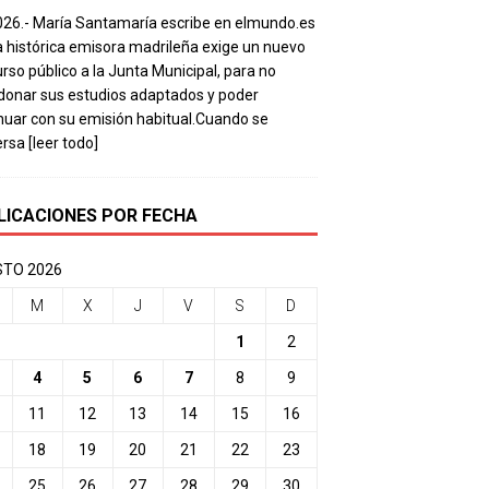
026.- María Santamaría escribe en elmundo.es
a histórica emisora madrileña exige un nuevo
rso público a la Junta Municipal, para no
onar sus estudios adaptados y poder
nuar con su emisión habitual.Cuando se
ersa
[leer todo]
LICACIONES POR FECHA
TO 2026
M
X
J
V
S
D
1
2
4
5
6
7
8
9
11
12
13
14
15
16
18
19
20
21
22
23
25
26
27
28
29
30