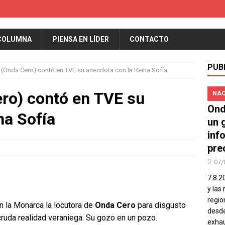
COLUMNA
PIENSA EN LÍDER
CONTACTO
PUB
o (Onda Cero) contó en TVE su anecdota con la Reina Sofía
ero) contó en TVE su
NAC
Ond
na Sofía
un 
inf
pre
07/
7.8.2
y las
regio
 la Monarca la locutora de
Onda Cero
para disgusto
desde
cruda realidad veraniega. Su gozo en un pozo.
exhau