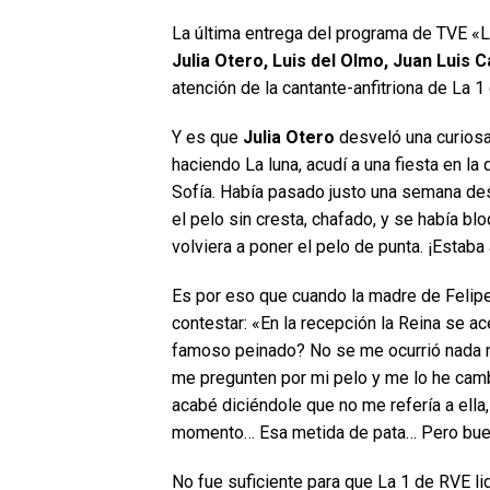
La última entrega del programa de TVE «Lo
Julia Otero, Luis del Olmo, Juan Luis 
atención de la cantante-anfitriona de La 
Y es que
Julia Otero
desveló una curiosa 
haciendo La luna, acudí a una fiesta en l
Sofía. Había pasado justo una semana de
el pelo sin cresta, chafado, y se había bl
volviera a poner el pelo de punta. ¡Estaba
Es por eso que cuando la madre de Felipe
contestar: «En la recepción la Reina se a
famoso peinado? No se me ocurrió nada me
me pregunten por mi pelo y me lo he cam
acabé diciéndole que no me refería a ella
momento… Esa metida de pata… Pero buen
No fue suficiente para que La 1 de RVE lid