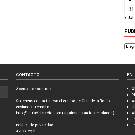
31
« Jul
PUB
CONTACTO
EN
Acerca de nosotros
O
R
Si deseas contactar con el equipo de Guía de la Radio
A
envíanos tu email a:
U.
info @ guiadelaradio.com (suprimir espacios en blanco)
A
F
Política de privacidad
E
Aviso legal