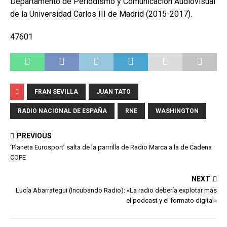
Departamento de Periodismo y Comunicación Audiovisual
de la Universidad Carlos III de Madrid (2015-2017).
47601
FRAN SEVILLA
JUAN TATO
RADIO NACIONAL DE ESPAÑA
RNE
WASHINGTON
PREVIOUS
‘Planeta Eurosport’ salta de la parrrilla de Radio Marca a la de Cadena
COPE
NEXT
Lucía Abarrategui (Incubando Radio): «La radio debería explotar más
el podcast y el formato digital»