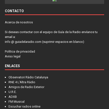
CONTACTO
Acerca de nosotros
Si deseas contactar con el equipo de Guía de la Radio envíanos tu
email a:
info @ guiadelaradio.com (suprimir espacios en blanco)
Política de privacidad
Aviso legal
ENLACES
Observatori Ràdio Catalunya
RNE 4 L'Altra Ràdio
Amigos de Radio Exterior
U.R.E.
ADXB
FM Musical
Escuchar radios online