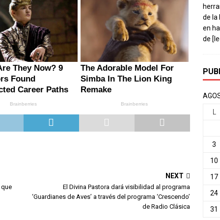
herra
de la
en ha
de
[l
PUB
AGOS
L
3
10
NEXT
17
o que
El Divina Pastora dará visibilidad al programa
24
‘Guardianes de Aves’ a través del programa ‘Crescendo’
de Radio Clásica
31