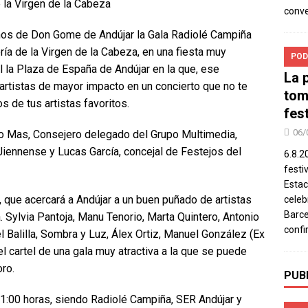
 la Virgen de la Cabeza
conv
iños de Don Gome de Andújar la Gala Radiolé Campiña
ría de la Virgen de la Cabeza, en una fiesta muy
POD
 la Plaza de España de Andújar en la que, ese
La 
artistas de mayor impacto en un concierto que no te
tom
s de tus artistas favoritos.
fes
06/
do Mas, Consejero delegado del Grupo Multimedia,
Jiennense y Lucas García, concejal de Festejos del
6.8.2
festi
Estac
 que acercará a Andújar a un buen puñado de artistas
celeb
Barce
 Sylvia Pantoja, Manu Tenorio, Marta Quintero, Antonio
confi
l Balilla, Sombra y Luz, Álex Ortiz, Manuel González (Ex
l cartel de una gala muy atractiva a la que se puede
ro.
PUB
 21:00 horas, siendo Radiolé Campiña, SER Andújar y