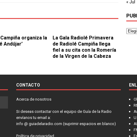
« Jul
PUB
 Campiña organiza la
La Gala Radiolé Primavera
é Andújar’
de Radiolé Campiña llega
fiel a su cita con la Romería
de la Virgen de la Cabeza
CONTACTO
EN
Acerca de nosotros
O
R
Si deseas contactar con el equipo de Guía de la Radio
A
envíanos tu email a:
U.
info @ guiadelaradio.com (suprimir espacios en blanco)
A
F
Política de privacidad
E