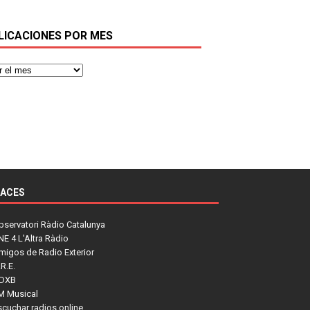
LICACIONES POR MES
LACES
bservatori Ràdio Catalunya
NE 4 L'Altra Ràdio
migos de Radio Exterior
R.E.
DXB
M Musical
scuchar radios online