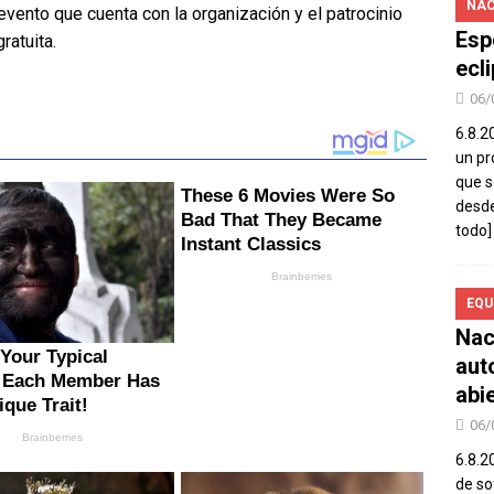
NAC
evento que cuenta con la organización y el patrocinio
Esp
ratuita.
ecl
06/
6.8.2
un pr
que s
desde
todo]
EQU
Nac
aut
abi
06/
6.8.2
de so