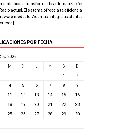
mienta busca transformar la automatización
 Radio actual. El sistema ofrece alta eficiencia
rdware modesto. Además, integra asistentes
eer todo]
LICACIONES POR FECHA
TO 2026
M
X
J
V
S
D
1
2
4
5
6
7
8
9
11
12
13
14
15
16
18
19
20
21
22
23
25
26
27
28
29
30