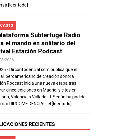
ersa
[leer todo]
CASTS
plataforma Subterfuge Radio
a el mando en solitario del
tival Estación Podcast
08/2026
026.- Dirconfodencial.com publica que el
val iberoamericano de creación sonora
ión Podcast inicia una nueva etapa tras
rar cinco ediciones en Madrid, y citas en
lona, Valencia o Valladolid. Según ha podido
rmar DIRCOMFIDENCIAL, el
[leer todo]
LICACIONES RECIENTES