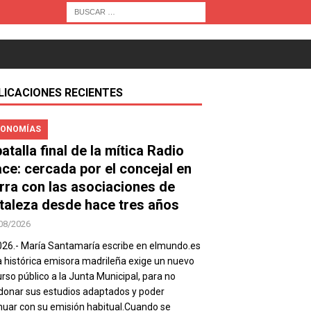
LICACIONES RECIENTES
ONOMÍAS
atalla final de la mítica Radio
ace: cercada por el concejal en
rra con las asociaciones de
taleza desde hace tres años
08/2026
026.- María Santamaría escribe en elmundo.es
a histórica emisora madrileña exige un nuevo
rso público a la Junta Municipal, para no
onar sus estudios adaptados y poder
nuar con su emisión habitual.Cuando se