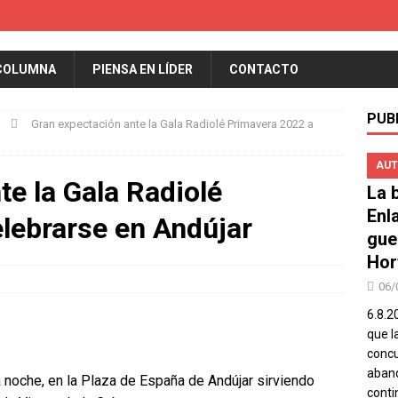
COLUMNA
PIENSA EN LÍDER
CONTACTO
PUB
Gran expectación ante la Gala Radiolé Primavera 2022 a
AUT
te la Gala Radiolé
La b
Enl
lebrarse en Andújar
gue
Hor
06/
6.8.2
que l
concu
aband
la noche, en la Plaza de España de Andújar sirviendo
conti