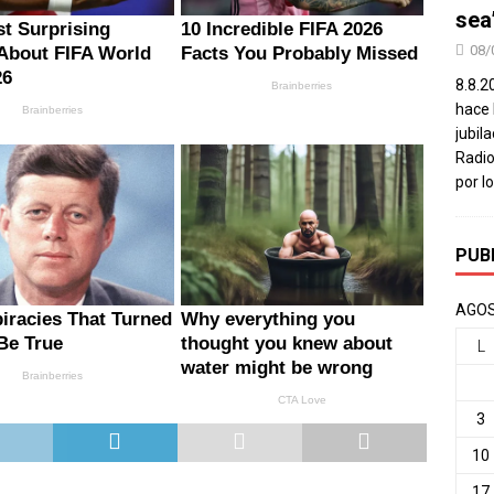
sea
08/
8.8.2
hace 
jubil
Radio
por l
PUB
AGOS
L
3
10
17