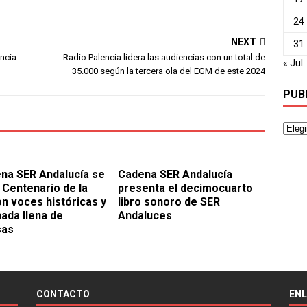
24
NEXT
31
incia
Radio Palencia lidera las audiencias con un total de
« Jul
35.000 según la tercera ola del EGM de este 2024
PUB
na SER Andalucía se
Cadena SER Andalucía
 Centenario de la
presenta el decimocuarto
on voces históricas y
libro sonoro de SER
nada llena de
Andaluces
sas
CONTACTO
EN