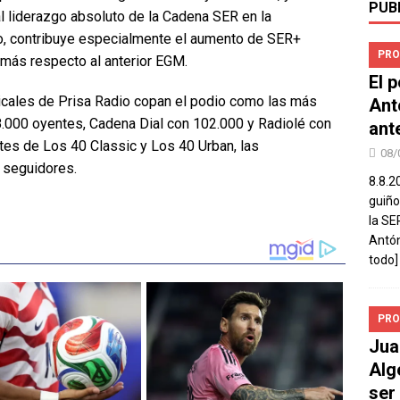
PUB
 liderazgo absoluto de la Cadena SER en la
to, contribuye especialmente el aumento de SER+
PRO
 más respecto al anterior EGM.
El 
icales de Prisa Radio copan el podio como las más
Ant
.000 oyentes, Cadena Dial con 102.000 y Radiolé con
ant
es de Los 40 Classic y Los 40 Urban, las
08/
 seguidores.
8.8.2
guiño
la SE
Antón
todo]
PRO
Jua
Alg
ser