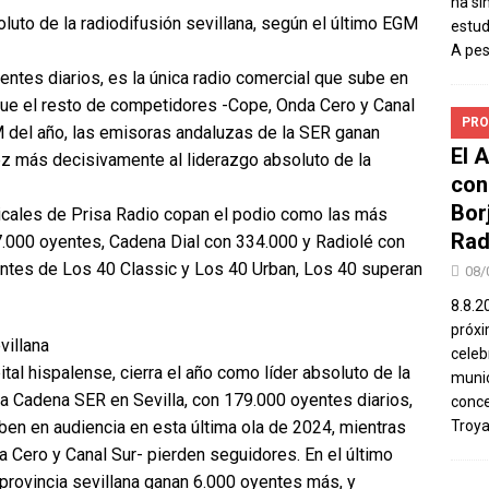
ha si
oluto de la radiodifusión sevillana, según el último EGM
estud
A pe
ntes diarios, es la única radio comercial que sube en
 que el resto de competidores -Cope, Onda Cero y Canal
PRO
M del año, las emisoras andaluzas de la SER ganan
El 
z más decisivamente al liderazgo absoluto de la
con
Bor
icales de Prisa Radio copan el podio como las más
Rad
.000 oyentes, Cadena Dial con 334.000 y Radiolé con
tes de Los 40 Classic y Los 40 Urban, Los 40 superan
08/
8.8.2
próxi
villana
celeb
ital hispalense, cierra el año como líder absoluto de la
munic
la Cadena SER en Sevilla, con 179.000 oyentes diarios,
conce
ben en audiencia en esta última ola de 2024, mientras
Troya
 Cero y Canal Sur- pierden seguidores. En el último
provincia sevillana ganan 6.000 oyentes más, y