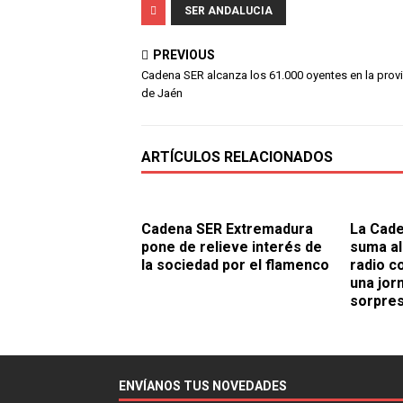
SER ANDALUCIA
PREVIOUS
Cadena SER alcanza los 61.000 oyentes en la prov
de Jaén
ARTÍCULOS RELACIONADOS
Cadena SER Extremadura
La Cade
pone de relieve interés de
suma al
la sociedad por el flamenco
radio c
una jor
sorpre
ENVÍANOS TUS NOVEDADES