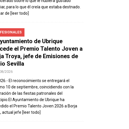
ncerado sobre lo que le hubiera gustado
iar, para lo que él creía que estaba destnado.
sar de
[leer todo]
FESIONALES
Ayuntamiento de Ubrique
cede el Premio Talento Joven a
ja Troya, jefe de Emisiones de
io Sevilla
08/2026
026.- El reconocimiento se entregará el
mo 10 de septiembre, coincidiendo con la
ración de las fiestas patronales del
ipio.El Ayuntamiento de Ubrique ha
dido el Premio Talento Joven 2026 a Borja
, actual jefe
[leer todo]