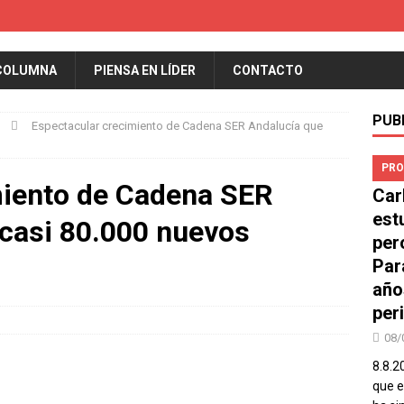
COLUMNA
PIENSA EN LÍDER
CONTACTO
PUB
Espectacular crecimiento de Cadena SER Andalucía que
PRO
miento de Cadena SER
Car
est
 casi 80.000 nuevos
per
Par
año
peri
08/
8.8.2
que el