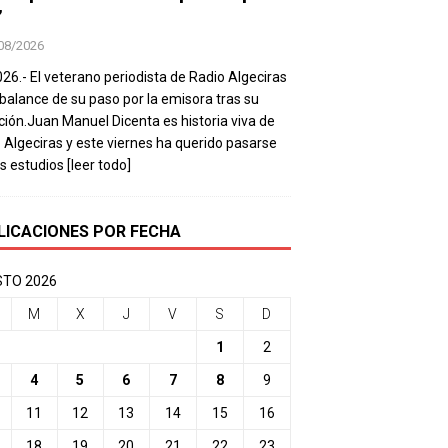
’
08/2026
026.- El veterano periodista de Radio Algeciras
balance de su paso por la emisora tras su
ación.Juan Manuel Dicenta es historia viva de
 Algeciras y este viernes ha querido pasarse
os estudios
[leer todo]
LICACIONES POR FECHA
TO 2026
M
X
J
V
S
D
1
2
4
5
6
7
8
9
11
12
13
14
15
16
18
19
20
21
22
23