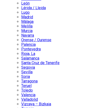
León
Lérida / Lleida
Lugo
Madrid
Málaga
Melilla
Murcia
Navarra
Orense / Ourense
Palencia
Pontevedra
Rioja, La
Salamanca
Santa Cruz de Tenerife
Segovia
Sevilla
Soria
Tarragona
Teruel
Toledo
Valencia
Valladolid
Vizcaya – Bizkaia