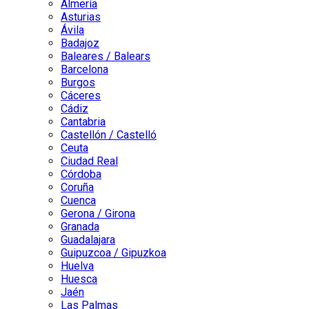
Almería
Asturias
Ávila
Badajoz
Baleares / Balears
Barcelona
Burgos
Cáceres
Cádiz
Cantabria
Castellón / Castelló
Ceuta
Ciudad Real
Córdoba
Coruña
Cuenca
Gerona / Girona
Granada
Guadalajara
Guipuzcoa / Gipuzkoa
Huelva
Huesca
Jaén
Las Palmas