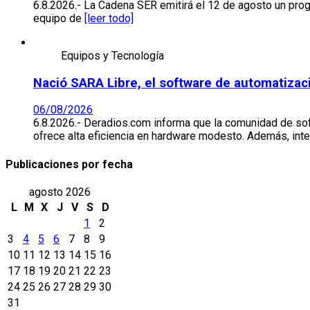
6.8.2026.- La Cadena SER emitirá el 12 de agosto un prog
equipo de
[leer todo]
Equipos y Tecnología
Nació SARA Libre, el software de automatizaci
06/08/2026
6.8.2026.- Deradios.com informa que la comunidad de soft
ofrece alta eficiencia en hardware modesto. Además, int
Publicaciones por fecha
agosto 2026
L
M
X
J
V
S
D
1
2
3
4
5
6
7
8
9
10
11
12
13
14
15
16
17
18
19
20
21
22
23
24
25
26
27
28
29
30
31