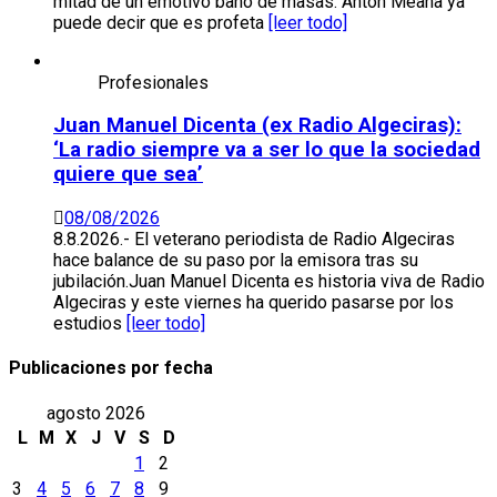
mitad de un emotivo baño de masas. Antón Meana ya
puede decir que es profeta
[leer todo]
Profesionales
Juan Manuel Dicenta (ex Radio Algeciras):
‘La radio siempre va a ser lo que la sociedad
quiere que sea’
08/08/2026
8.8.2026.- El veterano periodista de Radio Algeciras
hace balance de su paso por la emisora tras su
jubilación.Juan Manuel Dicenta es historia viva de Radio
Algeciras y este viernes ha querido pasarse por los
estudios
[leer todo]
Publicaciones por fecha
agosto 2026
L
M
X
J
V
S
D
1
2
3
4
5
6
7
8
9