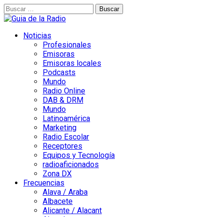
Buscar:
Noticias
Profesionales
Emisoras
Emisoras locales
Podcasts
Mundo
Radio Online
DAB & DRM
Mundo
Latinoamérica
Marketing
Radio Escolar
Receptores
Equipos y Tecnología
radioaficionados
Zona DX
Frecuencias
Alava / Araba
Albacete
Alicante / Alacant