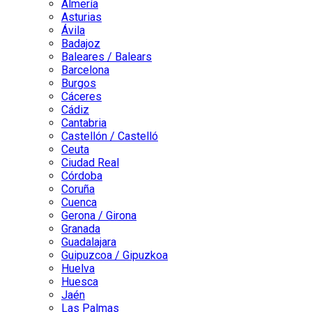
Almería
Asturias
Ávila
Badajoz
Baleares / Balears
Barcelona
Burgos
Cáceres
Cádiz
Cantabria
Castellón / Castelló
Ceuta
Ciudad Real
Córdoba
Coruña
Cuenca
Gerona / Girona
Granada
Guadalajara
Guipuzcoa / Gipuzkoa
Huelva
Huesca
Jaén
Las Palmas