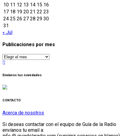
10
11
12
13
14
15
16
17
18
19
20
21
22
23
24
25
26
27
28
29
30
31
« Jul
Publicaciones por mes
Publicaciones
por
mes
Envíanos tus novedades
CONTACTO
Acerca de nosotros
Si deseas contactar con el equipo de Guía de la Radio
envíanos tu email a:
info @ guiadelaradio.com (suprimir espacios en blanco)