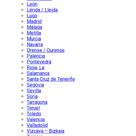
León
Lérida / Lleida
Lugo
Madrid
Málaga
Melilla
Murcia
Navarra
Orense / Ourense
Palencia
Pontevedra
Rioja, La
Salamanca
Santa Cruz de Tenerife
Segovia
Sevilla
Soria
Tarragona
Teruel
Toledo
Valencia
Valladolid
Vizcaya – Bizkaia