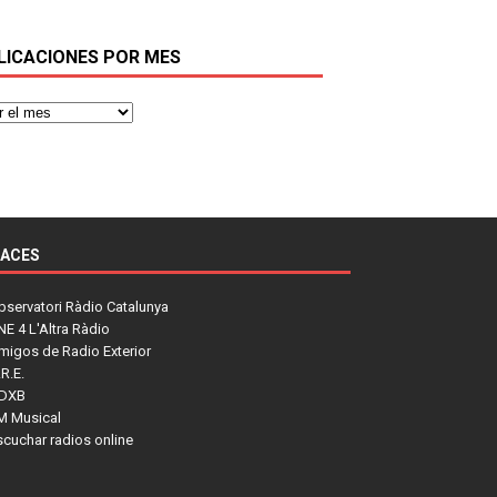
LICACIONES POR MES
LACES
bservatori Ràdio Catalunya
NE 4 L'Altra Ràdio
migos de Radio Exterior
R.E.
DXB
M Musical
scuchar radios online