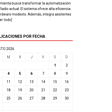
mienta busca transformar la automatización
 Radio actual. El sistema ofrece alta eficiencia
rdware modesto. Además, integra asistentes
eer todo]
LICACIONES POR FECHA
TO 2026
M
X
J
V
S
D
1
2
4
5
6
7
8
9
11
12
13
14
15
16
18
19
20
21
22
23
25
26
27
28
29
30