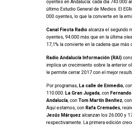
oyentes en Andalucía: cada día 743.000 a
último Estudio General de Medios. El EG
000 oyentes, lo que la convierte en la emi
Canal Fiesta Radio
alcanza el segundo me
oyentes, 94.000 más que en la última ole
17,1% la convierte en la cadena que más 
Radio Andalucía Información (RAI)
cons
implica un crecimiento sobre la anterior o
le permite cerrar 2017 con el mejor result
Por programas,
La calle de Enmedio
, co
110.000.
La Gran Jugada
, con
Fernando
Andalucía
, con
Tom Martín Benítez
, co
Aquí estamos, con
Rafa Cremades
, reú
Jesús Márquez
alcanzan los 26.000 y 17
respectivamente. La primera edición crec