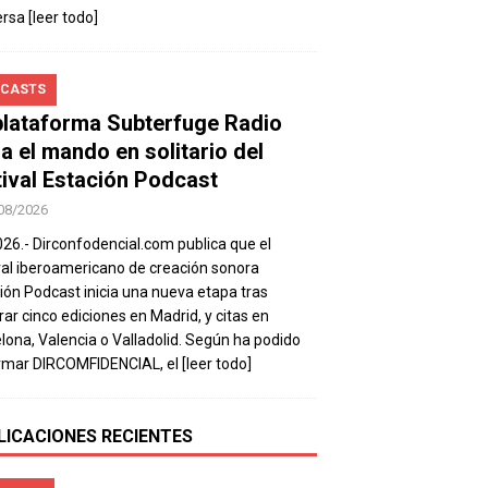
ersa
[leer todo]
CASTS
plataforma Subterfuge Radio
a el mando en solitario del
tival Estación Podcast
08/2026
026.- Dirconfodencial.com publica que el
val iberoamericano de creación sonora
ión Podcast inicia una nueva etapa tras
rar cinco ediciones en Madrid, y citas en
lona, Valencia o Valladolid. Según ha podido
rmar DIRCOMFIDENCIAL, el
[leer todo]
LICACIONES RECIENTES