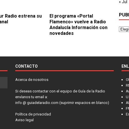
« Jul
PUB
ur Radio estrena su
El programa «Portal
anal
Flamenco» vuelve a Radio
Andalucía Información con
novedades
CONTACTO
EN
Acerca de nosotros
O
R
Si deseas contactar con el equipo de Guía de la Radio
A
envíanos tu email a:
U.
info @ guiadelaradio.com (suprimir espacios en blanco)
A
F
Política de privacidad
E
Aviso legal