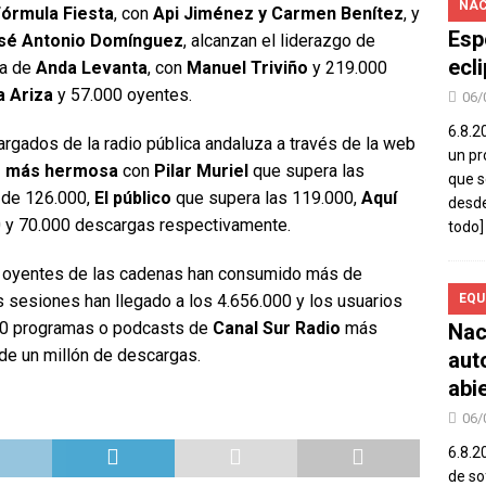
NAC
Fórmula Fiesta
, con
Api Jiménez y Carmen Benítez
, y
Esp
sé Antonio Domínguez
, alcanzan el liderazgo de
ecl
da de
Anda Levanta
, con
Manuel Triviño
y 219.000
 Ariza
y 57.000 oyentes.
06/
6.8.2
rgados de la radio pública andaluza a través de la web
un pr
e más hermosa
con
Pilar Muriel
que supera las
que s
de 126.000,
El público
que supera las 119.000,
Aquí
desde
 y 70.000 descargas respectivamente.
todo]
s oyentes de las cadenas han consumido más de
s sesiones han llegado a los 4.656.000 y los usuarios
EQU
 20 programas o podcasts de
Canal Sur Radio
más
Nac
de un millón de descargas.
aut
abi
06/
6.8.2
de so