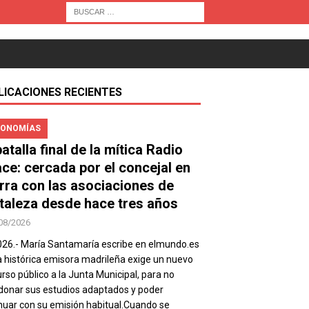
LICACIONES RECIENTES
ONOMÍAS
atalla final de la mítica Radio
ace: cercada por el concejal en
rra con las asociaciones de
taleza desde hace tres años
08/2026
026.- María Santamaría escribe en elmundo.es
a histórica emisora madrileña exige un nuevo
rso público a la Junta Municipal, para no
onar sus estudios adaptados y poder
nuar con su emisión habitual.Cuando se