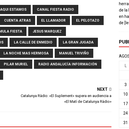
herra
AQUI ESTAMOS
CANAL FIESTA RADIO
de la
en ha
CUENTA ATRAS
EL LLAMADOR
EL PELOTAZO
de
[l
MULA FIESTA
JESUS MARQUEZ
PUB
OS
LA CALLE DE ENMEDIO
LA GRAN JUGADA
LA NOCHE MAS HERMOSA
MANUEL TRIVIÑO
AGOS
PILAR MURIEL
RADIO ANDALUCÍA INFORMACIÓN
L
3
NEXT
10
Catalunya Ràdio: «El Suplement» supera en audiencia a
«El Matí de Catalunya Ràdio»
17
24
31