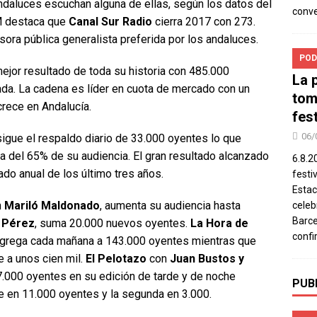
ndaluces escuchan alguna de ellas, según los datos del
conv
M destaca que
Canal Sur Radio
cierra 2017 con 273.
sora pública generalista preferida por los andaluces.
POD
jor resultado de toda su historia con 485.000
La 
ada. La cadena es líder en cuota de mercado con un
tom
crece en Andalucía.
fes
06/
igue el respaldo diario de 33.000 oyentes lo que
la del 65% de su audiencia. El gran resultado alcanzado
6.8.2
ado anual de los último tres años.
festi
Estac
n
Mariló Maldonado
, aumenta su audiencia hasta
celeb
Barce
 Pérez
, suma 20.000 nuevos oyentes.
La Hora de
confi
ngrega cada mañana a 143.000 oyentes mientras que
ne a unos cien mil.
El Pelotazo
con
Juan Bustos y
.000 oyentes en su edición de tarde y de noche
PUB
e en 11.000 oyentes y la segunda en 3.000.