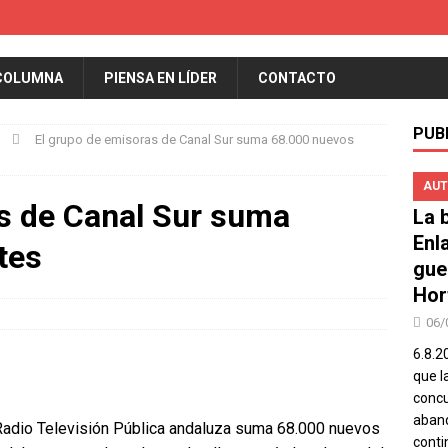
COLUMNA
PIENSA EN LÍDER
CONTACTO
PUB
El grupo de emisoras de Canal Sur suma 68.000 nuevos
AUT
s de Canal Sur suma
La b
Enl
tes
gue
Hor
06/
6.8.2
que l
concu
aband
 Radio Televisión Pública andaluza suma 68.000 nuevos
conti