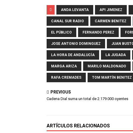
ANDA LEVANTA
API JIMENEZ
CANAL SUR RADIO
CARMEN BENITEZ
EL PÚBLICO
FERNANDO PEREZ
FOR
JOSE ANTONIO DOMINGUEZ
JUAN BUST
LA HORA DE ANDALUCÍA
LA JUGADA
MARGA ARIZA
MARILO MALDONADO
RAFA CREMADES
TOM MARTÍN BENITEZ
PREVIOUS
Cadena Dial suma un total de 2.179.000 oyentes
ARTÍCULOS RELACIONADOS