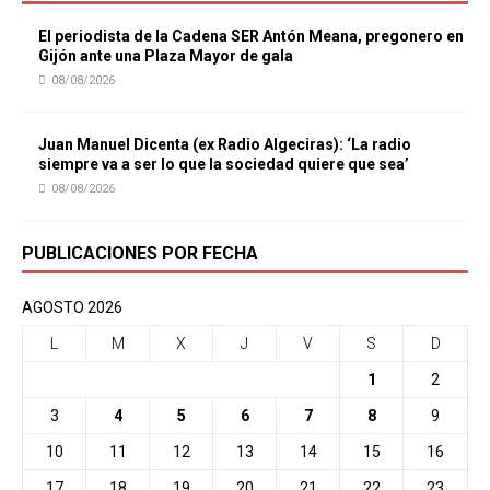
El periodista de la Cadena SER Antón Meana, pregonero en
Gijón ante una Plaza Mayor de gala
08/08/2026
Juan Manuel Dicenta (ex Radio Algeciras): ‘La radio
siempre va a ser lo que la sociedad quiere que sea’
08/08/2026
PUBLICACIONES POR FECHA
AGOSTO 2026
L
M
X
J
V
S
D
1
2
3
4
5
6
7
8
9
10
11
12
13
14
15
16
17
18
19
20
21
22
23