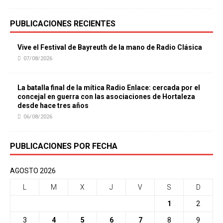
PUBLICACIONES RECIENTES
Vive el Festival de Bayreuth de la mano de Radio Clásica
07/08/2026
La batalla final de la mítica Radio Enlace: cercada por el
concejal en guerra con las asociaciones de Hortaleza
desde hace tres años
06/08/2026
PUBLICACIONES POR FECHA
AGOSTO 2026
L
M
X
J
V
S
D
1
2
3
4
5
6
7
8
9