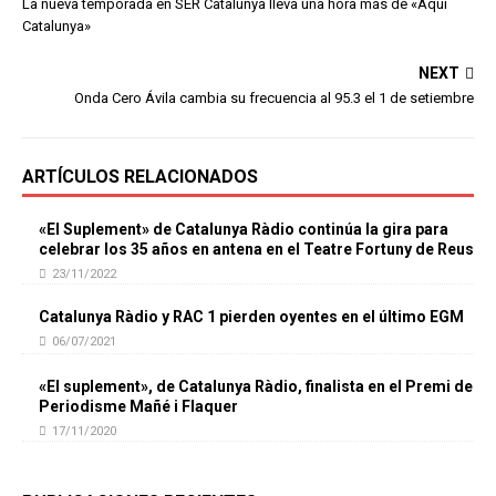
La nueva temporada en SER Catalunya lleva una hora más de «Aquí
Catalunya»
NEXT
Onda Cero Ávila cambia su frecuencia al 95.3 el 1 de setiembre
ARTÍCULOS RELACIONADOS
«El Suplement» de Catalunya Ràdio continúa la gira para
celebrar los 35 años en antena en el Teatre Fortuny de Reus
23/11/2022
Catalunya Ràdio y RAC 1 pierden oyentes en el último EGM
06/07/2021
«El suplement», de Catalunya Ràdio, finalista en el Premi de
Periodisme Mañé i Flaquer
17/11/2020