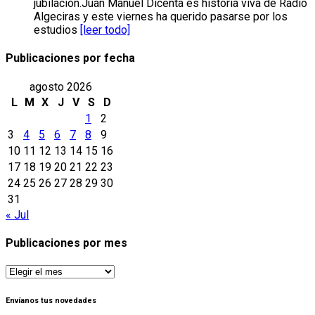
jubilación.Juan Manuel Dicenta es historia viva de Radio
Algeciras y este viernes ha querido pasarse por los
estudios
[leer todo]
Publicaciones por fecha
agosto 2026
L
M
X
J
V
S
D
1
2
3
4
5
6
7
8
9
10
11
12
13
14
15
16
17
18
19
20
21
22
23
24
25
26
27
28
29
30
31
« Jul
Publicaciones por mes
Publicaciones
por
mes
Envíanos tus novedades