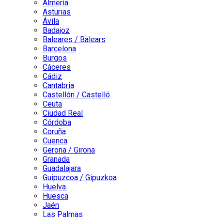
Almería
Asturias
Ávila
Badajoz
Baleares / Balears
Barcelona
Burgos
Cáceres
Cádiz
Cantabria
Castellón / Castelló
Ceuta
Ciudad Real
Córdoba
Coruña
Cuenca
Gerona / Girona
Granada
Guadalajara
Guipuzcoa / Gipuzkoa
Huelva
Huesca
Jaén
Las Palmas