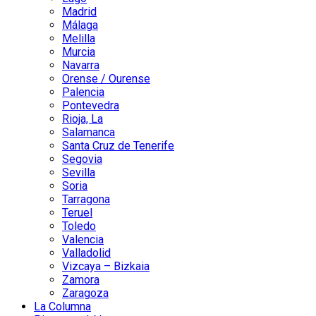
Madrid
Málaga
Melilla
Murcia
Navarra
Orense / Ourense
Palencia
Pontevedra
Rioja, La
Salamanca
Santa Cruz de Tenerife
Segovia
Sevilla
Soria
Tarragona
Teruel
Toledo
Valencia
Valladolid
Vizcaya – Bizkaia
Zamora
Zaragoza
La Columna