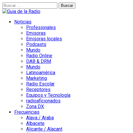
Buscar:
Noticias
Profesionales
Emisoras
Emisoras locales
Podcasts
Mundo
Radio Online
DAB & DRM
Mundo
Latinoamérica
Marketing
Radio Escolar
Receptores
Equipos y Tecnología
radioaficionados
Zona DX
Frecuencias
Alava / Araba
Albacete
Alicante / Alacant