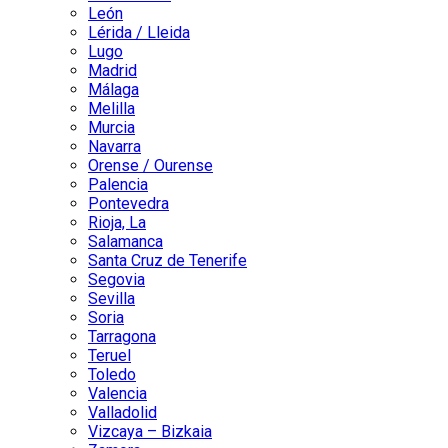
León
Lérida / Lleida
Lugo
Madrid
Málaga
Melilla
Murcia
Navarra
Orense / Ourense
Palencia
Pontevedra
Rioja, La
Salamanca
Santa Cruz de Tenerife
Segovia
Sevilla
Soria
Tarragona
Teruel
Toledo
Valencia
Valladolid
Vizcaya – Bizkaia