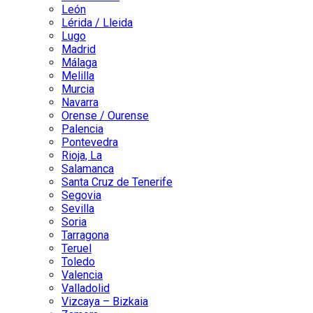
León
Lérida / Lleida
Lugo
Madrid
Málaga
Melilla
Murcia
Navarra
Orense / Ourense
Palencia
Pontevedra
Rioja, La
Salamanca
Santa Cruz de Tenerife
Segovia
Sevilla
Soria
Tarragona
Teruel
Toledo
Valencia
Valladolid
Vizcaya – Bizkaia