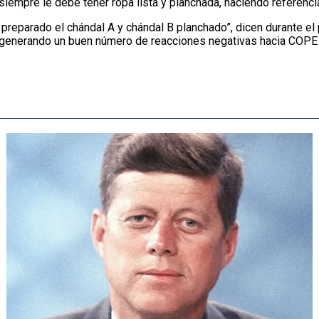
iempre le debe tener ropa lista y planchada, haciendo referencia
preparado el chándal A y chándal B planchado”, dicen durante el 
 generando un buen número de reacciones negativas hacia COPE e