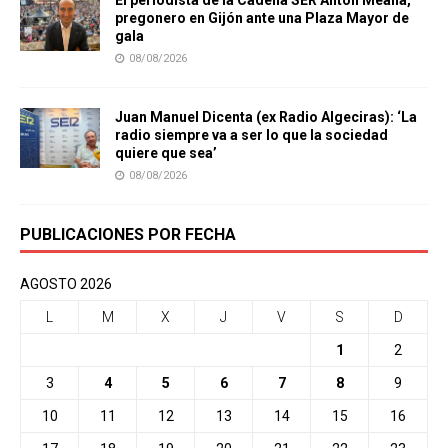
pregonero en Gijón ante una Plaza Mayor de
gala
08/08/2026
Juan Manuel Dicenta (ex Radio Algeciras): ‘La
radio siempre va a ser lo que la sociedad
quiere que sea’
08/08/2026
PUBLICACIONES POR FECHA
AGOSTO 2026
L
M
X
J
V
S
D
1
2
3
4
5
6
7
8
9
10
11
12
13
14
15
16