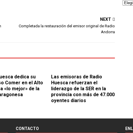
NEXT
n
Completada la restauración del emisor original de Radio
Andorra
uesca dedica su
Las emisoras de Radio
o Comer en el Alto
Huesca refuerzan el
a «lo mejor» de la
liderazgo de la SER en la
 aragonesa
provincia con más de 47.000
oyentes diarios
CONTACTO
EN