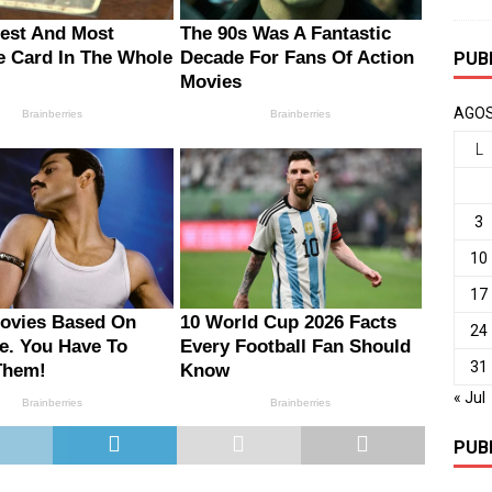
PUB
AGOS
L
3
10
17
24
31
« Jul
PUB