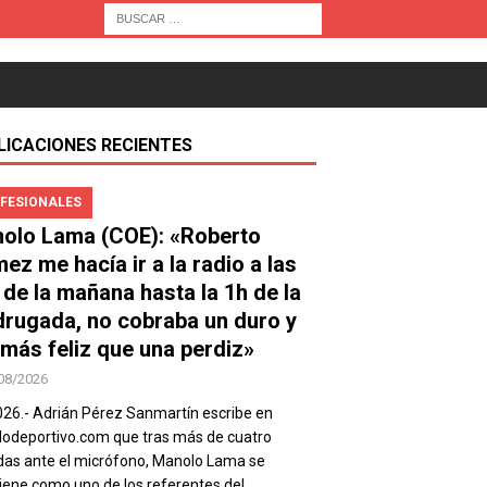
LICACIONES RECIENTES
FESIONALES
olo Lama (COE): «Roberto
ez me hacía ir a la radio a las
 de la mañana hasta la 1h de la
rugada, no cobraba un duro y
 más feliz que una perdiz»
08/2026
026.- Adrián Pérez Sanmartín escribe en
deportivo.com que tras más de cuatro
as ante el micrófono, Manolo Lama se
ene como uno de los referentes del