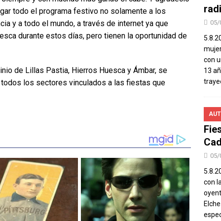
rad
egar todo el programa festivo no solamente a los
ncia y a todo el mundo, a través de internet ya que
05/
ca durante estos días, pero tienen la oportunidad de
5.8.2
mujer
con u
inio de Lillas Pastia, Hierros Huesca y Ámbar, se
13 añ
traye
 todos los sectores vinculados a las fiestas que
AUT
Fie
Cad
05/
5.8.20
con l
oyent
Elch
espec