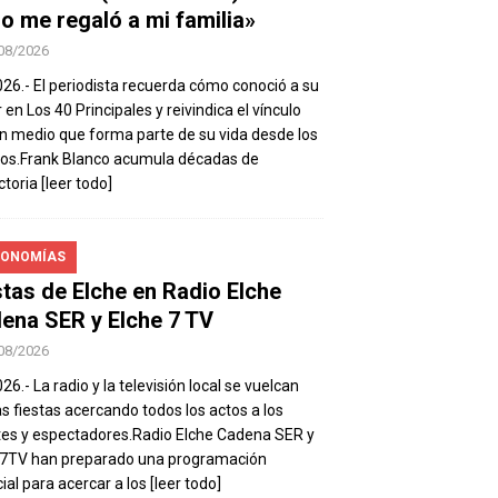
io me regaló a mi familia»
08/2026
026.- El periodista recuerda cómo conoció a su
 en Los 40 Principales y reivindica el vínculo
n medio que forma parte de su vida desde los
os.Frank Blanco acumula décadas de
ctoria
[leer todo]
ONOMÍAS
stas de Elche en Radio Elche
ena SER y Elche 7 TV
08/2026
26.- La radio y la televisión local se vuelcan
as fiestas acercando todos los actos a los
es y espectadores.Radio Elche Cadena SER y
e7TV han preparado una programación
ial para acercar a los
[leer todo]