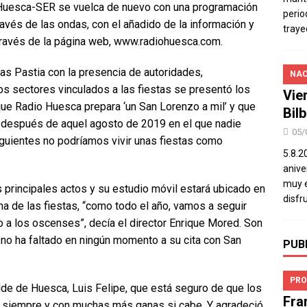
o Huesca-SER se vuelca de nuevo con una programación
perio
ravés de las ondas, con el añadido de la información y
traye
ravés de la página web, www.radiohuesca.com.
las Pastia con la presencia de autoridades,
NAC
s sectores vinculados a las fiestas se presentó los
Vie
ue Radio Huesca prepara ‘un San Lorenzo a mil’ y que
Bil
s después de aquel agosto de 2019 en el que nadie
05/
guientes no podríamos vivir unas fiestas como
5.8.2
aniver
muy e
principales actos y su estudio móvil estará ubicado en
disfr
a de las fiestas, “como todo el año, vamos a seguir
a los oscenses”, decía el director Enrique Mored. Son
s no ha faltado en ningún momento a su cita con San
PUB
PRO
alde de Huesca, Luis Felipe, que está seguro de que los
Fra
o siempre y con muchas más ganas si cabe. Y agradeció