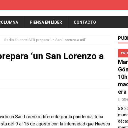
COLUMNA
PIENSA EN LÍDER
CONTACTO
PUB
Radio Huesca-SER prepara ‘un San Lorenzo a mil’
repara ‘un San Lorenzo a
PRO
Man
Góm
10h
mad
era
05/
5.8.2
mundo
ido un San Lorenzo diferente por la pandemia, toca
décad
fiesta del 9 al 15 de agosto con la intensidad que Huesca
manti