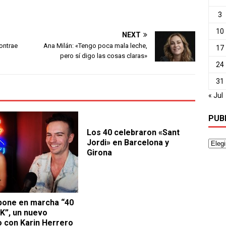
3
10
NEXT
ontrae
Ana Milán: «Tengo poca mala leche,
17
pero sí digo las cosas claras»
24
31
« Jul
PUB
Los 40 celebraron «Sant
Jordi» en Barcelona y
Girona
pone en marcha “40
K”, un nuevo
 con Karin Herrero