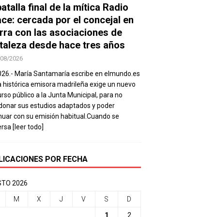
atalla final de la mítica Radio
ace: cercada por el concejal en
rra con las asociaciones de
taleza desde hace tres años
/08/2026
026.- María Santamaría escribe en elmundo.es
a histórica emisora madrileña exige un nuevo
rso público a la Junta Municipal, para no
onar sus estudios adaptados y poder
nuar con su emisión habitual.Cuando se
ersa
[leer todo]
LICACIONES POR FECHA
TO 2026
M
X
J
V
S
D
1
2