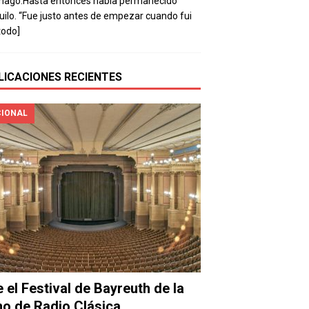
mago.Hasta entonces había permanecido
uilo. “Fue justo antes de empezar cuando fui
todo]
LICACIONES RECIENTES
IONAL
e el Festival de Bayreuth de la
o de Radio Clásica