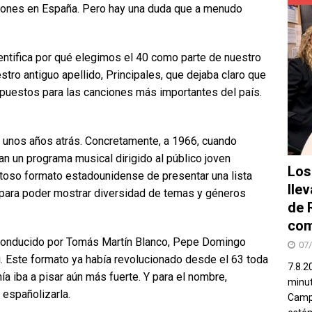
iones en España. Pero hay una duda que a menudo
entifica por qué elegimos el 40 como parte de nuestro
tro antiguo apellido, Principales, que dejaba claro que
 puestos para las canciones más importantes del país.
 unos años atrás. Concretamente, a 1966, cuando
n un programa musical dirigido al público joven
Los
exitoso formato estadounidense de presentar una lista
lle
para poder mostrar diversidad de temas y géneros
de 
com
 conducido por Tomás Martín Blanco, Pepe Domingo
07
 Este formato ya había revolucionado desde el 63 toda
7.8.2
ía iba a pisar aún más fuerte. Y para el nombre,
minut
 españolizarla.
Campo