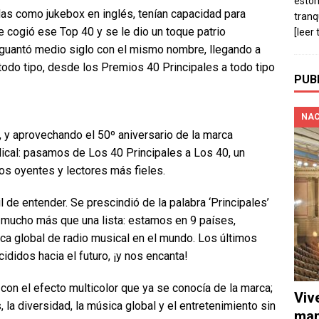
estó
as como jukebox en inglés, tenían capacidad para
tranq
e cogió ese Top 40 y se le dio un toque patrio
[leer 
 aguantó medio siglo con el mismo nombre, llegando a
odo tipo, desde los Premios 40 Principales a todo tipo
PUB
NAC
, y aprovechando el 50º aniversario de la marca
ical: pasamos de Los 40 Principales a Los 40, un
os oyentes y lectores más fieles.
 de entender. Se prescindió de la palabra ‘Principales’
 mucho más que una lista: estamos en 9 países,
a global de radio musical en el mundo. Los últimos
didos hacia el futuro, ¡y nos encanta!
 con el efecto multicolor que ya se conocía de la marca;
Viv
, la diversidad, la música global y el entretenimiento sin
man