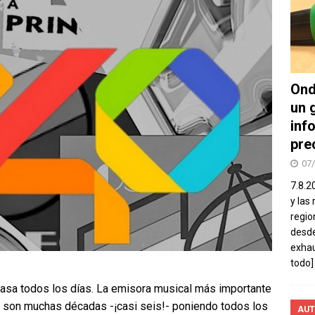
Ond
un 
inf
pre
07
7.8.2
y las
regio
desde
exhau
todo]
asa todos los días. La emisora musical más importante
a son muchas décadas -¡casi seis!- poniendo todos los
AUT