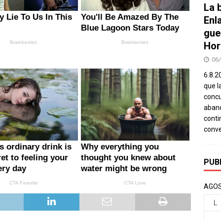
La b
Enl
gue
Hor
06
6.8.2
que l
concu
aband
conti
conv
PUB
AGOS
L