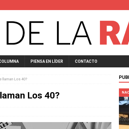
 COLUMNA
PIENSA EN LÍDER
CONTACTO
PUB
e llaman Los 40?
llaman Los 40?
NAC