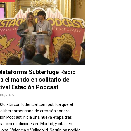
plataforma Subterfuge Radio
a el mando en solitario del
tival Estación Podcast
/08/2026
026.- Dirconfodencial.com publica que el
val iberoamericano de creación sonora
ión Podcast inicia una nueva etapa tras
rar cinco ediciones en Madrid, y citas en
lona, Valencia o Valladolid. Según ha podido