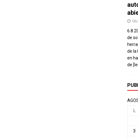
aut
abi
06
6.8.2
de so
herra
de la
en ha
de
[l
PUB
AGOS
L
3