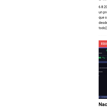
6.8.2
un pr
que s
desde
todo]
EQU
Nac