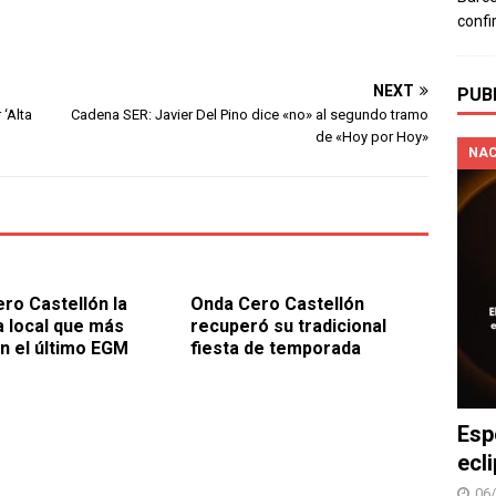
confi
NEXT
PUB
‘Alta
Cadena SER: Javier Del Pino dice «no» al segundo tramo
de «Hoy por Hoy»
NAC
ro Castellón la
Onda Cero Castellón
 local que más
recuperó su tradicional
n el último EGM
fiesta de temporada
Esp
ecl
06