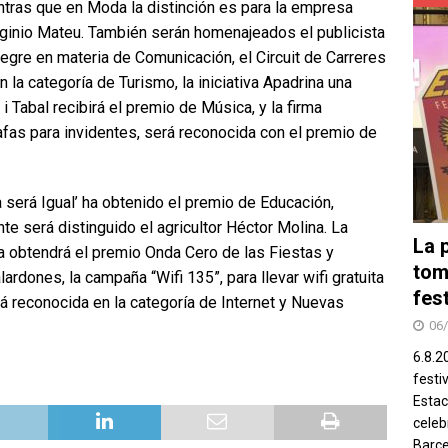
ntras que en Moda la distinción es para la empresa
inio Mateu. También serán homenajeados el publicista
egre en materia de Comunicación, el Circuit de Carreres
 la categoría de Turismo, la iniciativa Apadrina una
i Tabal recibirá el premio de Música, y la firma
fas para invidentes, será reconocida con el premio de
 será Igual’ ha obtenido el premio de Educación,
e será distinguido el agricultor Héctor Molina. La
La 
 obtendrá el premio Onda Cero de las Fiestas y
tom
rdones, la campaña “Wifi 135”, para llevar wifi gratuita
fes
rá reconocida en la categoría de Internet y Nuevas
06
6.8.2
festi
Estac
celeb
Barce