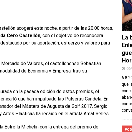
stellón acogerá esta noche, a partir de las 20.00 horas,
da Cero Castellón
, con el objetivo de reconocera
La b
 destacado por su aportación, esfuerzo y valores para
Enl
gue
Hor
l Mercado de Valores, el castellonense Sebastián
06
a modalidad de Economía y Empresa, tras su
6.8.2
que l
concu
aurada en la pasada edición de estos premios, el
aband
Benicarló que han impulsado las Pulseras Candela. En
conti
ganador del Másters de Augusta de Golf 2017, Sergio
conv
y Artes Plásticas ha recaído en el artista Amat Bellés.
a Estrella Michelín con la entrega del premio de
POD