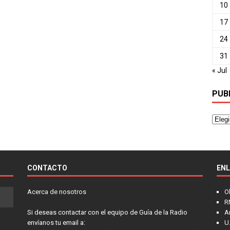
10
17
24
31
« Jul
PUB
CONTACTO
EN
Acerca de nosotros
O
R
Si deseas contactar con el equipo de Guía de la Radio
A
envíanos tu email a:
U.