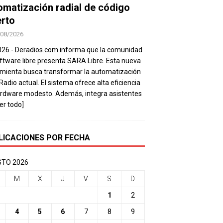
omatización radial de código
erto
/08/2026
026.- Deradios.com informa que la comunidad
ftware libre presenta SARA Libre. Esta nueva
mienta busca transformar la automatización
 Radio actual. El sistema ofrece alta eficiencia
rdware modesto. Además, integra asistentes
eer todo]
LICACIONES POR FECHA
TO 2026
M
X
J
V
S
D
1
2
4
5
6
7
8
9