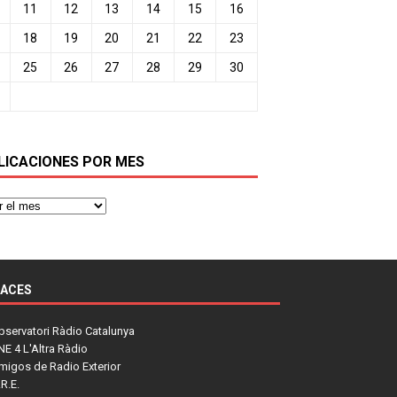
11
12
13
14
15
16
18
19
20
21
22
23
25
26
27
28
29
30
LICACIONES POR MES
LACES
bservatori Ràdio Catalunya
NE 4 L'Altra Ràdio
migos de Radio Exterior
R.E.