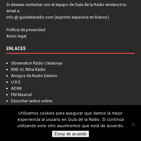
Si deseas contactar con el equipo de Guía de la Radio envíanos tu
email a:
info @ guiadelaradio.com (suprimir espacios en blanco)
Política de privacidad
Aviso legal
ENLACES
Observatori Ràdio Catalunya
RNE 4 L'Altra Ràdio
Amigos de Radio Exterior
U.R.E.
ADXB
FM Musical
Escuchar radios online
Utilizamos cookies para asegurar que damos la mejor
experiencia al usuario en Guía de la Radio. Si continúa
utilizando este sitio asumiremos que está de acuerdo.
Estoy de acuerdo
Copyright © 2022 - Guía de la Radio