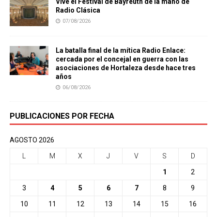
Vive el Festival de Bayreuth de la mano de
Radio Clásica
07/08/2026
La batalla final de la mítica Radio Enlace:
cercada por el concejal en guerra con las
asociaciones de Hortaleza desde hace tres
años
06/08/2026
PUBLICACIONES POR FECHA
AGOSTO 2026
L
M
X
J
V
S
D
1
2
3
4
5
6
7
8
9
10
11
12
13
14
15
16