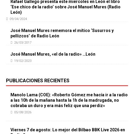
Rafael Gallego presenta este miércoles en León el libro
‘Ese chico de la radio’ sobre José Manuel Mures (Radio
León)
09/04/2024
José Manuel Mures rememora el mítico ‘Susurros y
pellizcos’ de Radio León
26/03/2017
José Manuel Mures, «el de la radio» …León
19/02/2023
PUBLICACIONES RECIENTES
Manolo Lama (COE): «Roberto Gómez me hacía ir a la radio
a las 10h de la mañana hasta la 1h de la madrugada, no
cobraba un duro y era más feliz que una perdiz»
05/08/2026
Viernes 7 de agosto: Lo mejor del Bilbao BBK Live 2026 en