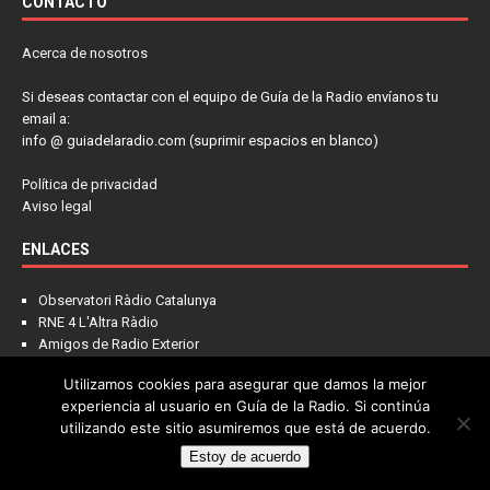
CONTACTO
Acerca de nosotros
Si deseas contactar con el equipo de Guía de la Radio envíanos tu
email a:
info @ guiadelaradio.com (suprimir espacios en blanco)
Política de privacidad
Aviso legal
ENLACES
Observatori Ràdio Catalunya
RNE 4 L'Altra Ràdio
Amigos de Radio Exterior
U.R.E.
Utilizamos cookies para asegurar que damos la mejor
ADXB
experiencia al usuario en Guía de la Radio. Si continúa
FM Musical
utilizando este sitio asumiremos que está de acuerdo.
Escuchar radios online
Estoy de acuerdo