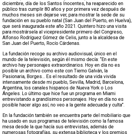
diciembre, día de los Santos Inocentes, ha reaparecido en
público tras cumplir 80 años y por primera vez después de
muchos meses sin dejarse ver, para mostrar la sede de su
fundación en su pueblo natal (San Juan del Puerto, en Huelva),
que será inaugurada este año 2021. Quintero hizo una visita
para mostrársela al vicepresidente primero del Congreso,
Alfonso Rodríguez Gómez de Celis, junto a la alcaldesa de
San Juan del Puerto, Rocío Cárdenas.
La fundación recoge su archivo audiovisual, único en el
mundo de la televisión, según él mismo decía: “En este
archivo hay personajes extraordinarios. Hoy en día no es
posible un archivo como este con Tierno Galván, la
Pasionaria, Borges… Es el resultado de una vida vivida
intensamente desde mi pueblo, Sevilla, Madrid, Barcelona,
Argentina, los canales hispanos de Nueva York o Los
Ángeles. Lo último que hice fue un programa en Miami
entrevistando a grandísimos personajes. Hoy en día no es
posible hacer algo así, no veo a la gente adecuada y culta”.
En la fundación también se encuentra parte del mobiliario que
ha usado en sus programas de televisión como la famosa
mesa desde la que hacía sus entrevistas, además de
numerosas fotografías, su extensa biblioteca y los premios