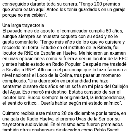
conseguidos durante toda su carrera: “Tengo 200 premios
que ahora están aquí. Antes los tenía guardados en un garaje
porque no me cabían”.
Una larga trayectoria
El pasado mes de agosto, el comunicador cumplía 80 años,
aunque siempre se muestra coqueto con su edad y no le
gusta comentarlo: “Tengo más años de los que yo quisiera y
recuerdo mi tierra. Estudié en el instituto de la Rábida, fui
locutor de RNE de España en Huelva. Me hicieron un examen
en unas oposiciones como si fuera a ser un locutor de la BBC
y antes había estado en Radio Popular. Después me trasladé
a Sevilla, a RNE”. Allí nació el personaje que lo hizo famoso a
nivel nacional: el Loco de la Colina, tras pasar un momento
complicado. “Una depresión en profundidad me hizo
sentarme durante dos años en un sofá en mi piso del Callejón
del Agua. Eso marcó mi destino. Estaba cansado de ser el
locutor loro. Busco siempre la originalidad, la independencia,
el sentido crítico… Quería hablar según mi estado anímico”.
Quintero recibía este mismo 28 de diciembre por la tarde, en
una gala de Radio Huelva, el premio Uvas de la Ser por su
trayectoria audiovisual. En el mismo acto fueron premiados
también otros onubenses destacados como Pablo Sycet