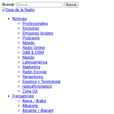
Buscar:
Noticias
Profesionales
Emisoras
Emisoras locales
Podcasts
Mundo
Radio Online
DAB & DRM
Mundo
Latinoamérica
Marketing
Radio Escolar
Receptores
Equipos y Tecnología
radioaficionados
Zona DX
Frecuencias
Alava / Araba
Albacete
Alicante / Alacant