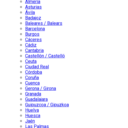
Almería
Asturias
Ávila
Badajoz
Baleares / Balears
Barcelona
Burgos
Cáceres
Cádiz
Cantabria
Castellón / Castelló
Ceuta
Ciudad Real
Córdoba
Coruña
Cuenca
Gerona / Girona
Granada
Guadalajara
Guipuzcoa / Gipuzkoa
Huelva
Huesca
Jaén
Las Palmas