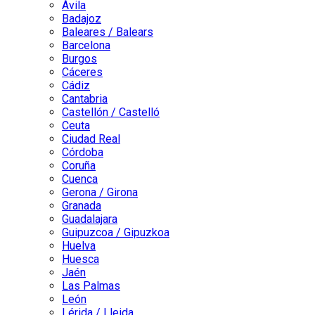
Ávila
Badajoz
Baleares / Balears
Barcelona
Burgos
Cáceres
Cádiz
Cantabria
Castellón / Castelló
Ceuta
Ciudad Real
Córdoba
Coruña
Cuenca
Gerona / Girona
Granada
Guadalajara
Guipuzcoa / Gipuzkoa
Huelva
Huesca
Jaén
Las Palmas
León
Lérida / Lleida