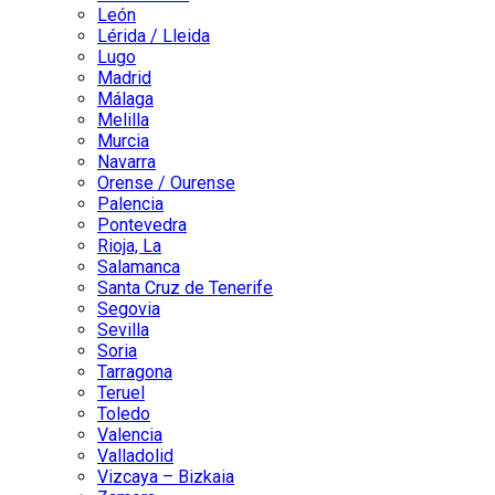
León
Lérida / Lleida
Lugo
Madrid
Málaga
Melilla
Murcia
Navarra
Orense / Ourense
Palencia
Pontevedra
Rioja, La
Salamanca
Santa Cruz de Tenerife
Segovia
Sevilla
Soria
Tarragona
Teruel
Toledo
Valencia
Valladolid
Vizcaya – Bizkaia