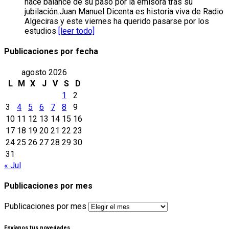
hace balance de su paso por la emisora tras su
jubilación.Juan Manuel Dicenta es historia viva de Radio
Algeciras y este viernes ha querido pasarse por los
estudios
[leer todo]
Publicaciones por fecha
agosto 2026
L
M
X
J
V
S
D
1
2
3
4
5
6
7
8
9
10
11
12
13
14
15
16
17
18
19
20
21
22
23
24
25
26
27
28
29
30
31
« Jul
Publicaciones por mes
Publicaciones por mes
Envíanos tus novedades