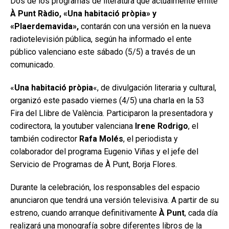
Dos de los programas de literatura que actualmente emite
À Punt Ràdio, «Una habitació pròpia» y
«Plaerdemavida»,
contarán con una versión en la nueva
radiotelevisión pública, según ha informado el ente
público valenciano este sábado (5/5) a través de un
comunicado.
«
Una habitació pròpia
«, de divulgación literaria y cultural,
organizó este pasado viernes (4/5) una charla en la 53
Fira del Llibre de València. Participaron la presentadora y
codirectora, la youtuber valenciana
Irene Rodrigo
, el
también codirector
Rafa Molés
, el periodista y
colaborador del programa Eugenio Viñas y el jefe del
Servicio de Programas de À Punt, Borja Flores.
Durante la celebración, los responsables del espacio
anunciaron que tendrá una versión televisiva. A partir de su
estreno, cuando arranque definitivamente
À Punt
, cada día
realizará una monografía sobre diferentes libros de la