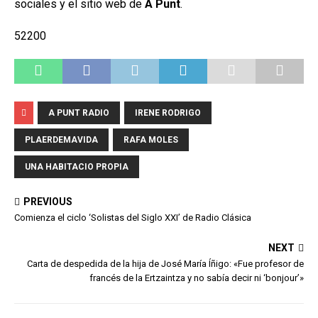
sociales y el sitio web de
À Punt
.
52200
A PUNT RADIO
IRENE RODRIGO
PLAERDEMAVIDA
RAFA MOLES
UNA HABITACIO PROPIA
PREVIOUS
Comienza el ciclo ‘Solistas del Siglo XXI’ de Radio Clásica
NEXT
Carta de despedida de la hija de José María Íñigo: «Fue profesor de
francés de la Ertzaintza y no sabía decir ni ‘bonjour’»