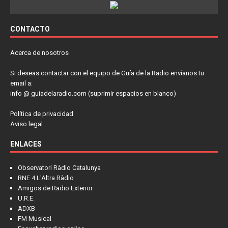
CONTACTO
Acerca de nosotros
Si deseas contactar con el equipo de Guía de la Radio envíanos tu
email a:
info @ guiadelaradio.com (suprimir espacios en blanco)
Política de privacidad
Aviso legal
ENLACES
Observatori Ràdio Catalunya
RNE 4 L'Altra Ràdio
Amigos de Radio Exterior
U.R.E.
ADXB
FM Musical