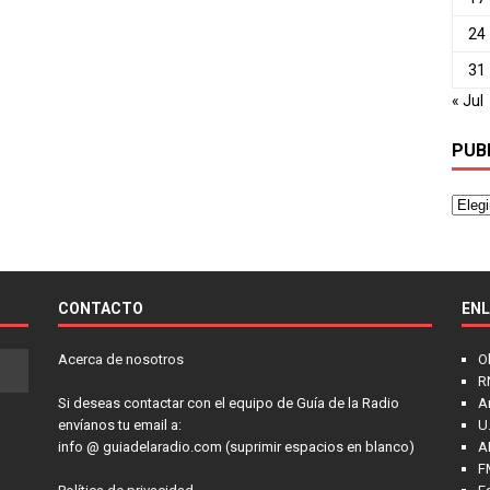
24
31
« Jul
PUB
CONTACTO
EN
Acerca de nosotros
O
R
Si deseas contactar con el equipo de Guía de la Radio
A
envíanos tu email a:
U.
info @ guiadelaradio.com (suprimir espacios en blanco)
A
F