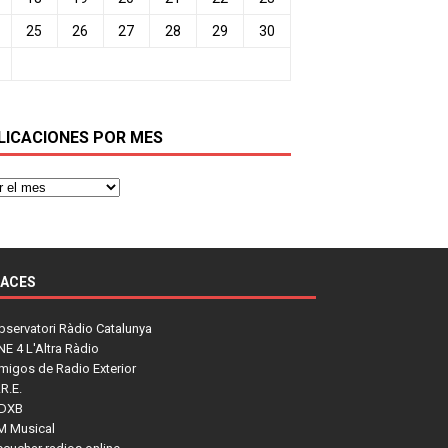
25
26
27
28
29
30
LICACIONES POR MES
LACES
bservatori Ràdio Catalunya
NE 4 L'Altra Ràdio
migos de Radio Exterior
R.E.
DXB
M Musical