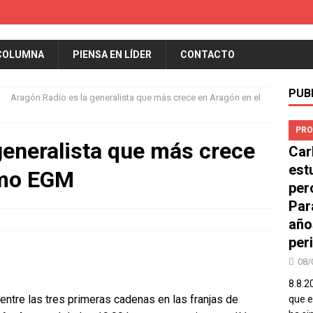
COLUMNA
PIENSA EN LÍDER
CONTACTO
PUB
Aragón Radio es la generalista que más crece en Aragón en el
PRO
generalista que más crece
Car
est
imo EGM
per
Par
año
peri
08/
8.8.2
entre las tres primeras cadenas en las franjas de
que el