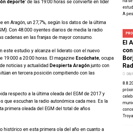
ha si
ón deporte
’ de las 19:00 horas se convierte en líder
estud
A pe
 en Aragón, un 27,7%, según los datos de la última
M). Con 48.000 oyentes diarios de media la radio
PRO
ras cadenas en las franjas de mayor consumo.
El 
con
este estudio y alcanza el liderato con el nuevo
Bor
a de 19:000 a 20:00 horas. El magazine
Escúchate
, ocupa
Rad
de noticias y actualidad
Despierta Aragón
junto con
itúan en tercera posición compitiendo con las
08/
8.8.2
próxi
ida respecto a la última oleada del EGM de 2017 y
celeb
os que escuchan la radio autonómica cada mes. Es la
munic
sta primera oleada del EGM del total de años
conce
Troya
 histórico en esta primera ola del año en cuanto a