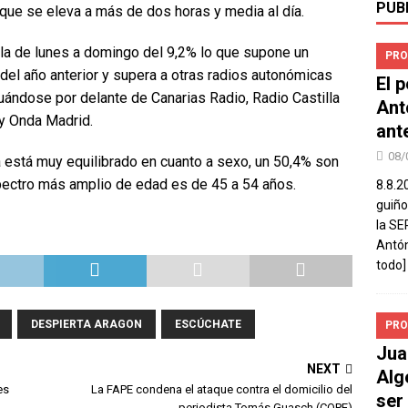
PUB
ue se eleva a más de dos horas y media al día.
la de lunes a domingo del 9,2% lo que supone un
PRO
del año anterior y supera a otras radios autonómicas
El 
uándose por delante de Canarias Radio, Radio Castilla
Ant
 y Onda Madrid.
ant
08/
ca está muy equilibrado en cuanto a sexo, un 50,4% son
pectro más amplio de edad es de 45 a 54 años.
8.8.2
guiño
la SE
Antón
todo]
DESPIERTA ARAGON
ESCÚCHATE
PRO
Jua
NEXT
Alg
es
La FAPE condena el ataque contra el domicilio del
ser
periodista Tomás Guasch (COPE)