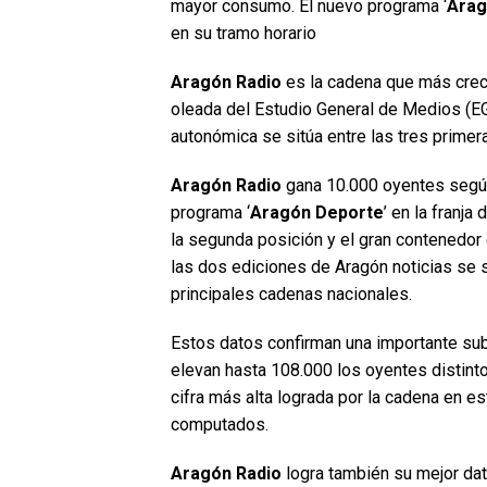
mayor consumo. El nuevo programa ‘
Arag
en su tramo horario
Aragón Radio
es la cadena que más crece
oleada del Estudio General de Medios (EG
autonómica se sitúa entre las tres prime
Aragón Radio
gana 10.000 oyentes según 
programa ‘
Aragón Deporte
’ en la franj
la segunda posición y el gran contenedor 
las dos ediciones de Aragón noticias se s
principales cadenas nacionales.
Estos datos confirman una importante sub
elevan hasta 108.000 los oyentes distint
cifra más alta lograda por la cadena en e
computados.
Aragón Radio
logra también su mejor dato