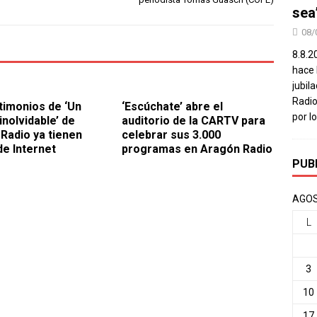
sea
08/
8.8.2
hace 
jubil
Radio
timonios de ‘Un
‘Escúchate’ abre el
por l
inolvidable’ de
auditorio de la CARTV para
Radio ya tienen
celebrar sus 3.000
de Internet
programas en Aragón Radio
PUB
AGOS
L
3
10
17