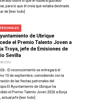
ncerado sobre lo que le hubiera gustado
iar, para lo que él creía que estaba destnado.
sar de
[leer todo]
FESIONALES
Ayuntamiento de Ubrique
cede el Premio Talento Joven a
ja Troya, jefe de Emisiones de
io Sevilla
08/2026
026.- El reconocimiento se entregará el
mo 10 de septiembre, coincidiendo con la
ración de las fiestas patronales del
ipio.El Ayuntamiento de Ubrique ha
dido el Premio Talento Joven 2026 a Borja
, actual jefe
[leer todo]