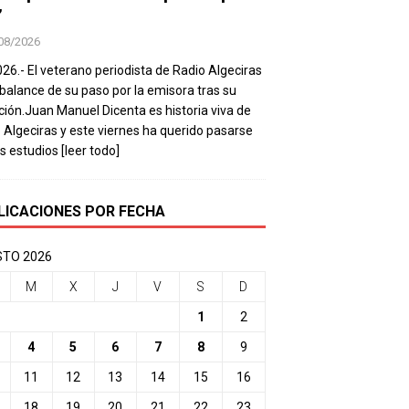
’
08/2026
026.- El veterano periodista de Radio Algeciras
balance de su paso por la emisora tras su
ación.Juan Manuel Dicenta es historia viva de
 Algeciras y este viernes ha querido pasarse
os estudios
[leer todo]
LICACIONES POR FECHA
TO 2026
M
X
J
V
S
D
1
2
4
5
6
7
8
9
11
12
13
14
15
16
18
19
20
21
22
23