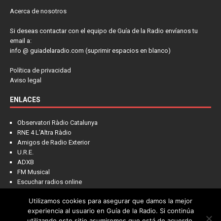
Acerca de nosotros
Si deseas contactar con el equipo de Guía de la Radio envíanos tu
email a:
info @ guiadelaradio.com (suprimir espacios en blanco)
Política de privacidad
Aviso legal
ENLACES
Observatori Ràdio Catalunya
RNE 4 L'Altra Ràdio
Amigos de Radio Exterior
U.R.E.
ADXB
FM Musical
Escuchar radios online
Utilizamos cookies para asegurar que damos la mejor
experiencia al usuario en Guía de la Radio. Si continúa
utilizando este sitio asumiremos que está de acuerdo.