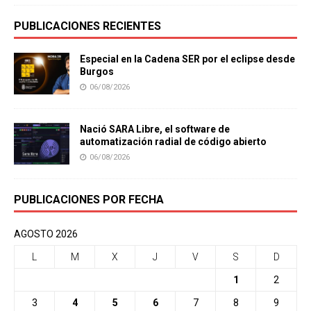
PUBLICACIONES RECIENTES
Especial en la Cadena SER por el eclipse desde
Burgos
06/08/2026
Nació SARA Libre, el software de
automatización radial de código abierto
06/08/2026
PUBLICACIONES POR FECHA
AGOSTO 2026
L
M
X
J
V
S
D
1
2
3
4
5
6
7
8
9