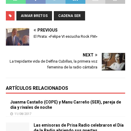
AIMAR BRETOS
CADENA SER
PREVIOUS
El Pirata: «Felipe VI escucha Rock FM»
NEXT
La trepidante vida de Delfina Cubillas, la primera voz
femenina de la radio cántabra
ARTÍCULOS RELACIONADOS
Juanma Castaño (COPE) y Manu Carreño (SER), pareja de
día y rivales de noche
11/08/2017
Las emisoras de Prisa Radio celebraron el Día
de la Radio abriendo sus puertas