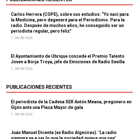
Carlos Herrera (COPE), sobre sus estudios: “Yo nací para
la Medicina, pero degeneré para el Periodismo. Para la
radio. Después de muchos años, he conseguido ser un
periodista regular, pero feliz”
08/08/2026
El Ayuntamiento de Ubrique concede el Premio Talento
Joven a Borja Troya, jefe de Emisiones de Radio Sevilla
08/08/2026
PUBLICACIONES RECIENTES
El periodista de la Cadena SER Antón Meana, pregonero en
Gijón ante una Plaza Mayor de gala
08/08/2026
Juan Manuel Dicenta (ex Radio Algeciras): ‘La radio
siempre va a ser lo que la sociedad quiere que sea’