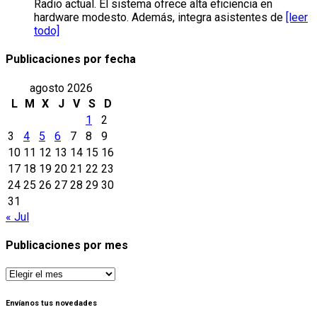
Radio actual. El sistema ofrece alta eficiencia en
hardware modesto. Además, integra asistentes de
[leer
todo]
Publicaciones por fecha
agosto 2026
L
M
X
J
V
S
D
1
2
3
4
5
6
7
8
9
10
11
12
13
14
15
16
17
18
19
20
21
22
23
24
25
26
27
28
29
30
31
« Jul
Publicaciones por mes
Publicaciones
por
mes
Envíanos tus novedades