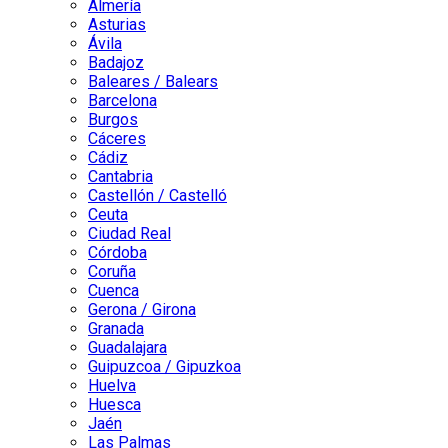
Almería
Asturias
Ávila
Badajoz
Baleares / Balears
Barcelona
Burgos
Cáceres
Cádiz
Cantabria
Castellón / Castelló
Ceuta
Ciudad Real
Córdoba
Coruña
Cuenca
Gerona / Girona
Granada
Guadalajara
Guipuzcoa / Gipuzkoa
Huelva
Huesca
Jaén
Las Palmas