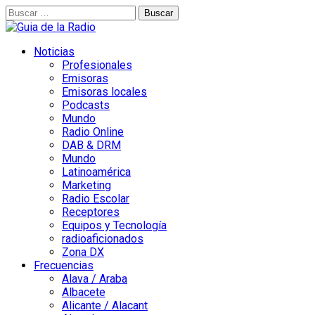
Buscar:
Noticias
Profesionales
Emisoras
Emisoras locales
Podcasts
Mundo
Radio Online
DAB & DRM
Mundo
Latinoamérica
Marketing
Radio Escolar
Receptores
Equipos y Tecnología
radioaficionados
Zona DX
Frecuencias
Alava / Araba
Albacete
Alicante / Alacant