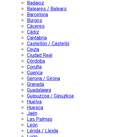
Badajoz
Baleares / Balears
Barcelona
Burgos
Cáceres
Cádiz
Cantabria
Castellón / Castelló
Ceuta
Ciudad Real
Córdoba
Coruña
Cuenca
Gerona / Girona
Granada
Guadalajara
Guipuzcoa / Gipuzkoa
Huelva
Huesca
Jaén
Las Palmas
León
Lérida / Lleida
Lugo