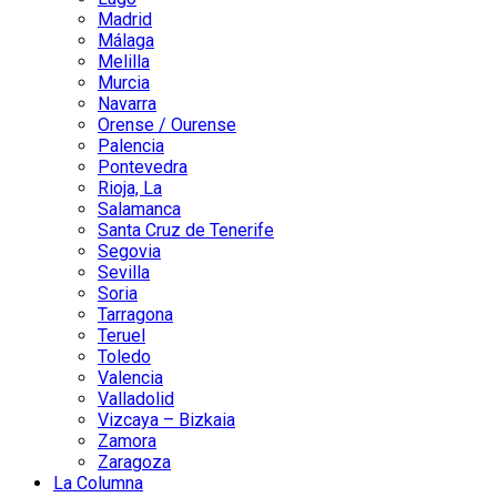
Madrid
Málaga
Melilla
Murcia
Navarra
Orense / Ourense
Palencia
Pontevedra
Rioja, La
Salamanca
Santa Cruz de Tenerife
Segovia
Sevilla
Soria
Tarragona
Teruel
Toledo
Valencia
Valladolid
Vizcaya – Bizkaia
Zamora
Zaragoza
La Columna