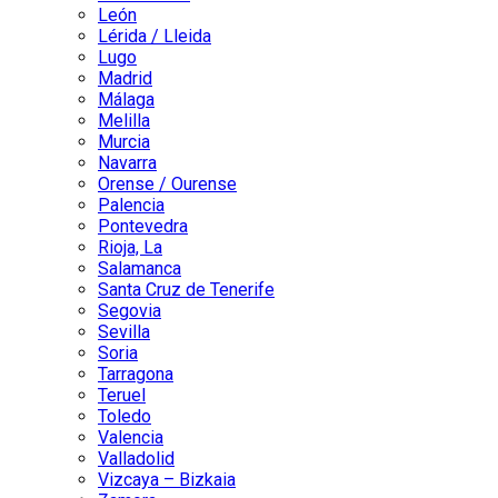
León
Lérida / Lleida
Lugo
Madrid
Málaga
Melilla
Murcia
Navarra
Orense / Ourense
Palencia
Pontevedra
Rioja, La
Salamanca
Santa Cruz de Tenerife
Segovia
Sevilla
Soria
Tarragona
Teruel
Toledo
Valencia
Valladolid
Vizcaya – Bizkaia