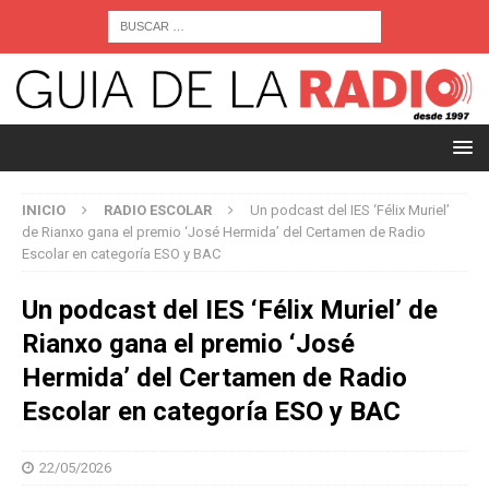
INICIO
RADIO ESCOLAR
Un podcast del IES ‘Félix Muriel’
de Rianxo gana el premio ‘José Hermida’ del Certamen de Radio
Escolar en categoría ESO y BAC
Un podcast del IES ‘Félix Muriel’ de
Rianxo gana el premio ‘José
Hermida’ del Certamen de Radio
Escolar en categoría ESO y BAC
22/05/2026