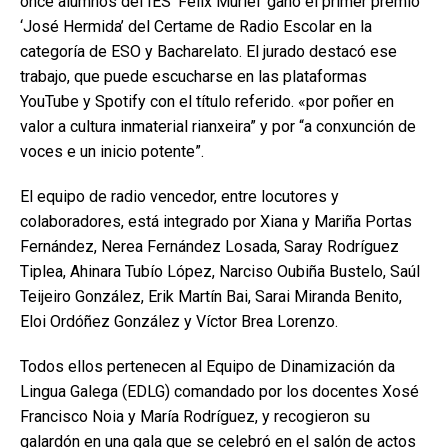
once alumnos del IES ‘Félix Muriel’ ganó el primer premio
‘José Hermida’ del Certame de Radio Escolar en la
categoría de ESO y Bacharelato. El jurado destacó ese
trabajo, que puede escucharse en las plataformas
YouTube y Spotify con el título referido. «por poñer en
valor a cultura inmaterial rianxeira” y por “a conxunción de
voces e un inicio potente”.
El equipo de radio vencedor, entre locutores y
colaboradores, está integrado por Xiana y Mariña Portas
Fernández, Nerea Fernández Losada, Saray Rodríguez
Tiplea, Ahinara Tubío López, Narciso Oubiña Bustelo, Saúl
Teijeiro González, Erik Martín Bai, Sarai Miranda Benito,
Eloi Ordóñez González y Víctor Brea Lorenzo.
Todos ellos pertenecen al Equipo de Dinamización da
Lingua Galega (EDLG) comandado por los docentes Xosé
Francisco Noia y María Rodríguez, y recogieron su
galardón en una gala que se celebró en el salón de actos