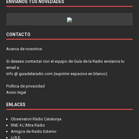
ENVÍANOS TUS NOVEDADES
CONTACTO
Acerca de nosotros
Si deseas contactar con el equipo de Guía de la Radio envíanos tu
email a:
info @ guiadelaradio.com (suprimir espacios en blanco)
Política de privacidad
Aviso legal
ENLACES
Observatori Ràdio Catalunya
RNE 4 L'Altra Ràdio
Amigos de Radio Exterior
U.R.E.