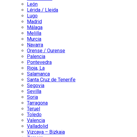
León
Lérida / Lleida
Lugo
Madrid
Málaga
Melilla
Murcia
Navarra
Orense / Ourense
Palencia
Pontevedra
Rioja, La
Salamanca
Santa Cruz de Tenerife
Segovia
Sevilla
Soria
Tarragona
Teruel
Toledo
Valencia
Valladolid
Vizcaya – Bizkaia