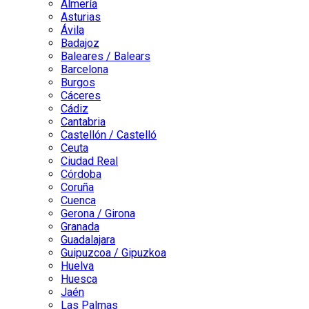
Almería
Asturias
Ávila
Badajoz
Baleares / Balears
Barcelona
Burgos
Cáceres
Cádiz
Cantabria
Castellón / Castelló
Ceuta
Ciudad Real
Córdoba
Coruña
Cuenca
Gerona / Girona
Granada
Guadalajara
Guipuzcoa / Gipuzkoa
Huelva
Huesca
Jaén
Las Palmas