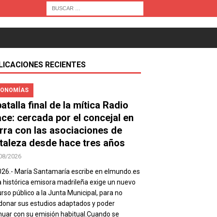
LICACIONES RECIENTES
ONOMÍAS
atalla final de la mítica Radio
ace: cercada por el concejal en
rra con las asociaciones de
taleza desde hace tres años
08/2026
026.- María Santamaría escribe en elmundo.es
a histórica emisora madrileña exige un nuevo
rso público a la Junta Municipal, para no
onar sus estudios adaptados y poder
nuar con su emisión habitual.Cuando se