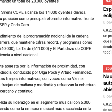
ando un total de 20.000 oyentes.
NAC
Esp
io Sirena COPE alcanza los 14.000 oyentes diarios,
ecl
 posición como principal referente informativo frente
06/
SER y Onda Cero.
6.8.2
un pr
ndimiento de la programación nacional de la cadena
que s
rrera, que mantiene cifras récord, y programas como
desde
640.000), La Tarde (611.000) y El Partidazo de COPE
todo]
encia a nivel nacional.
erte apuesta por la información de proximidad, con
EQU
iodía, conducido por Olga Poch y Arturo Fernández,
Nac
as franjas informativas, con voces como Vannia
aut
 franjas de mañana y mediodía y refuerzan la cobertura
abi
cercano y continuo.
06/
lida su liderazgo en el segmento musical con 6.000
6.8.2
tacando como la emisora musical más escuchada en la
de so