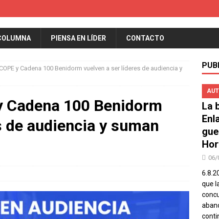
COLUMNA
PIENSA EN LÍDER
CONTACTO
PUB
COPE y Cadena 100 Benidorm vuelven a ser líderes de audiencia y
AUT
y Cadena 100 Benidorm
La b
Enl
es de audiencia y suman
gue
Hor
06/
6.8.2
que l
concu
aband
conti