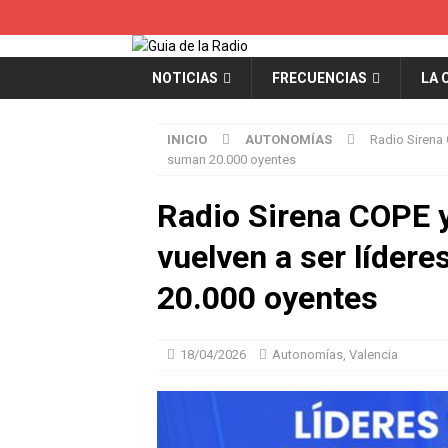
NOTICIAS
FRECUENCIAS
LA 
INICIO
AUTONOMÍAS
Radio Sirena 
suman 20.000 oyentes
Radio Sirena COPE 
vuelven a ser líder
20.000 oyentes
18/04/2026
Autonomías
,
Valencia