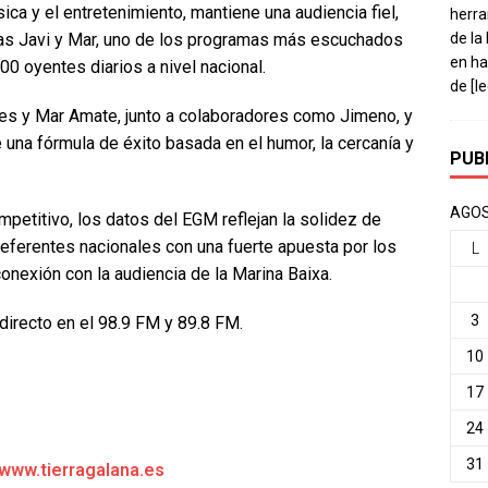
ca y el entretenimiento, mantiene una audiencia fiel,
herra
de la
s Javi y Mar, uno de los programas más escuchados
en ha
00 oyentes diarios a nivel nacional.
de
[l
es y Mar Amate, junto a colaboradores como Jimeno, y
 una fórmula de éxito basada en el humor, la cercanía y
PUB
AGOS
petitivo, los datos del EGM reflejan la solidez de
ferentes nacionales con una fuerte apuesta por los
L
onexión con la audiencia de la Marina Baixa.
3
directo en el 98.9 FM y 89.8 FM.
10
17
24
31
/www.tierragalana.es