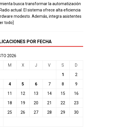
mienta busca transformar la automatización
 Radio actual. El sistema ofrece alta eficiencia
rdware modesto. Además, integra asistentes
eer todo]
LICACIONES POR FECHA
TO 2026
M
X
J
V
S
D
1
2
4
5
6
7
8
9
11
12
13
14
15
16
18
19
20
21
22
23
25
26
27
28
29
30