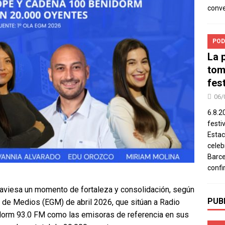
conv
POD
La 
tom
fes
06/
6.8.2
festi
Estac
celeb
Barce
confi
traviesa un momento de fortaleza y consolidación, según
PUB
l de Medios (EGM) de abril 2026, que sitúan a Radio
orm 93.0 FM como las emisoras de referencia en sus