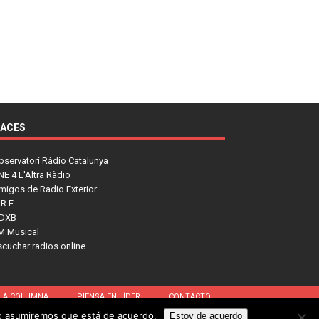
LACES
bservatori Ràdio Catalunya
NE 4 L'Altra Ràdio
migos de Radio Exterior
R.E.
DXB
M Musical
scuchar radios online
LA COLUMNA
PIENSA EN LÍDER
CONTACTO
tio asumiremos que está de acuerdo.
Estoy de acuerdo