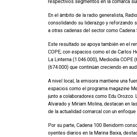
respectivos segmentos en la comarca sum
En el ámbito de la radio generalista, Rad
consolidando su liderazgo y reforzando su
a otras cadenas del sector como Cadena 
Este resultado se apoya también en el re
COPE, con espacios como el de Carlos He
La Linterna (1.046.000), Mediodía COPE (
(674.000) que continúan creciendo en audi
A nivel local, la emisora mantiene una fu
espacios como el programa magazine Med
junto a colaboradores como Edu Orozco. L
Alvarado y Miriam Molina, destacan en las
de la actualidad comarcal con un enfoque 
Por su parte, Cadena 100 Benidorm conso
oyentes diarios en la Marina Baixa, des