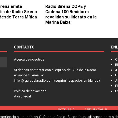
irena emite
Radio Sirena COPE y
ía de Radio Sirena
Cadena 100 Benidorm
esde Terra Mítica
revalidan su liderato en la
Marina Baixa
CONTACTO
EN
Acerca de nosotros
O
R
Si deseas contactar con el equipo de Guía de la Radio
A
envíanos tu email a:
U.
info @ guiadelaradio.com (suprimir espacios en blanco)
A
F
Política de privacidad
E
Aviso legal
NOTICIAS
FRECUENCIAS
eriencia al usuario en Guía de la Radio. Si continúa utilizando este si