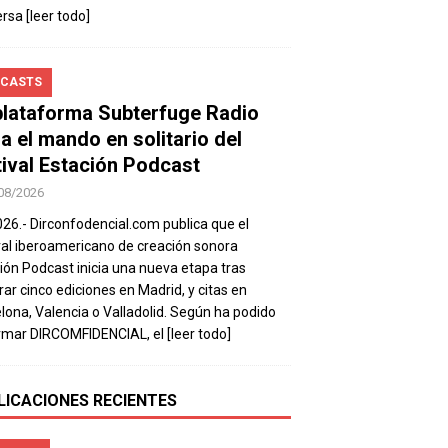
ersa
[leer todo]
CASTS
plataforma Subterfuge Radio
a el mando en solitario del
tival Estación Podcast
08/2026
026.- Dirconfodencial.com publica que el
val iberoamericano de creación sonora
ión Podcast inicia una nueva etapa tras
rar cinco ediciones en Madrid, y citas en
lona, Valencia o Valladolid. Según ha podido
rmar DIRCOMFIDENCIAL, el
[leer todo]
LICACIONES RECIENTES