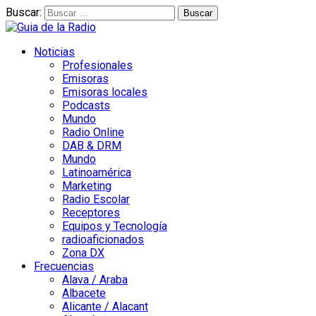
Buscar:
Noticias
Profesionales
Emisoras
Emisoras locales
Podcasts
Mundo
Radio Online
DAB & DRM
Mundo
Latinoamérica
Marketing
Radio Escolar
Receptores
Equipos y Tecnología
radioaficionados
Zona DX
Frecuencias
Alava / Araba
Albacete
Alicante / Alacant