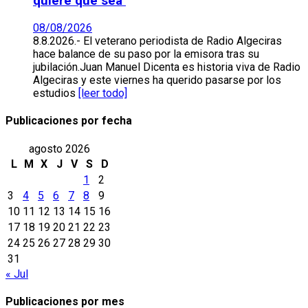
quiere que sea’
08/08/2026
8.8.2026.- El veterano periodista de Radio Algeciras
hace balance de su paso por la emisora tras su
jubilación.Juan Manuel Dicenta es historia viva de Radio
Algeciras y este viernes ha querido pasarse por los
estudios
[leer todo]
Publicaciones por fecha
agosto 2026
L
M
X
J
V
S
D
1
2
3
4
5
6
7
8
9
10
11
12
13
14
15
16
17
18
19
20
21
22
23
24
25
26
27
28
29
30
31
« Jul
Publicaciones por mes