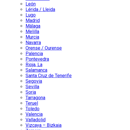
León
Lérida / Lleida
Lugo
Madrid
Málaga
Melilla
Murcia
Navarra
Orense / Ourense
Palencia
Pontevedra
Rioja, La
Salamanca
Santa Cruz de Tenerife
Segovia
Sevilla
Soria
Tarragona
Teruel
Toledo
Valencia
Valladolid
Vizcaya – Bizkaia