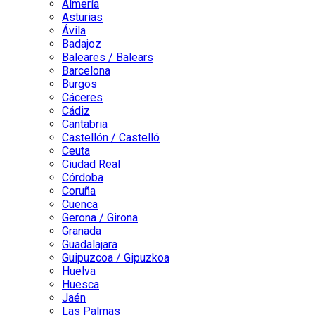
Almería
Asturias
Ávila
Badajoz
Baleares / Balears
Barcelona
Burgos
Cáceres
Cádiz
Cantabria
Castellón / Castelló
Ceuta
Ciudad Real
Córdoba
Coruña
Cuenca
Gerona / Girona
Granada
Guadalajara
Guipuzcoa / Gipuzkoa
Huelva
Huesca
Jaén
Las Palmas