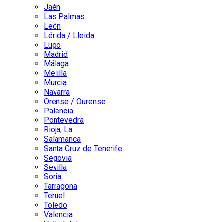
Jaén
Las Palmas
León
Lérida / Lleida
Lugo
Madrid
Málaga
Melilla
Murcia
Navarra
Orense / Ourense
Palencia
Pontevedra
Rioja, La
Salamanca
Santa Cruz de Tenerife
Segovia
Sevilla
Soria
Tarragona
Teruel
Toledo
Valencia