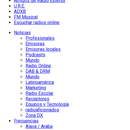
Amigos de Radio Exterior
U.R.E.
ADXB
FM Musical
Escuchar radios online
Noticias
Profesionales
Emisoras
Emisoras locales
Podcasts
Mundo
Radio Online
DAB & DRM
Mundo
Latinoamérica
Marketing
Radio Escolar
Receptores
Equipos y Tecnología
radioaficionados
Zona DX
Frecuencias
Alava / Araba